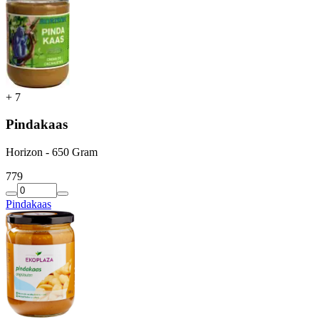
+
7
Pindakaas
Horizon - 650 Gram
7
79
Pindakaas