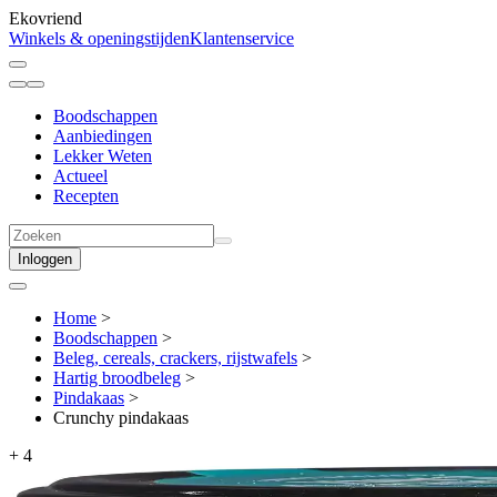
Ekovriend
Winkels & openingstijden
Klantenservice
Boodschappen
Aanbiedingen
Lekker Weten
Actueel
Recepten
Inloggen
Home
>
Boodschappen
>
Beleg, cereals, crackers, rijstwafels
>
Hartig broodbeleg
>
Pindakaas
>
Crunchy pindakaas
+
4