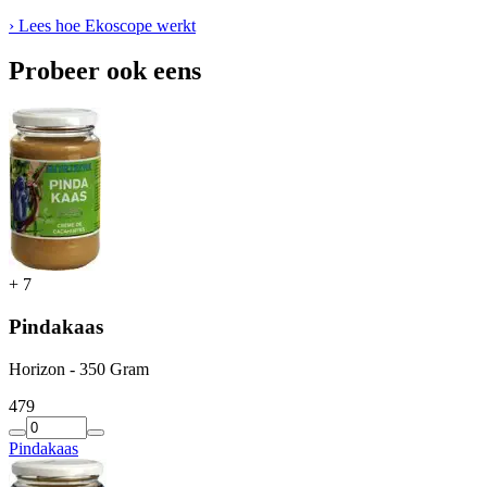
› Lees hoe Ekoscope werkt
Probeer ook eens
+
7
Pindakaas
Horizon - 350 Gram
4
79
Pindakaas