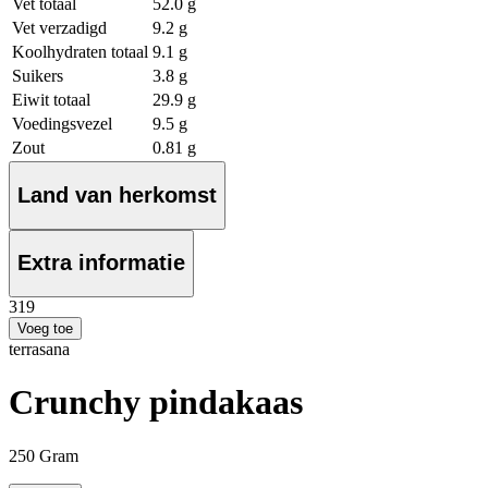
Vet totaal
52.0 g
Vet verzadigd
9.2 g
Koolhydraten totaal
9.1 g
Suikers
3.8 g
Eiwit totaal
29.9 g
Voedingsvezel
9.5 g
Zout
0.81 g
Land van herkomst
Extra informatie
3
19
Voeg toe
terrasana
Crunchy pindakaas
250 Gram