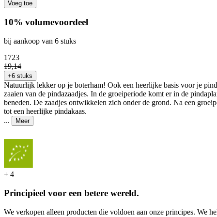
Voeg toe
10% volumevoordeel
bij aankoop van 6 stuks
17
23
19
,
14
+6 stuks
Natuurlijk lekker op je boterham! Ook een heerlijke basis voor je pin
zaaien van de pindazaadjes. In de groeiperiode komt er in de pindapla
beneden. De zaadjes ontwikkelen zich onder de grond. Na een groeip
tot een heerlijke pindakaas.
...
Meer
+
4
Principieel voor een betere wereld.
We verkopen alleen producten die voldoen aan onze principes. We hel