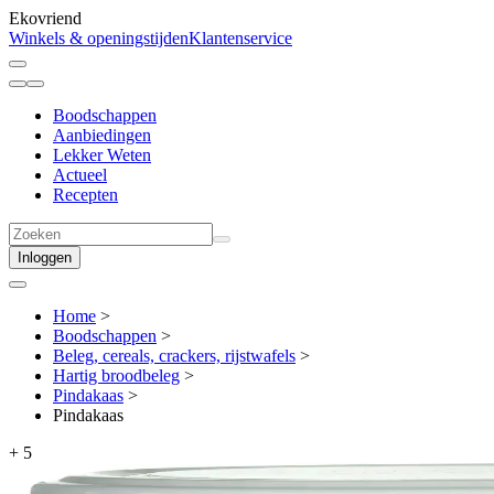
Ekovriend
Winkels & openingstijden
Klantenservice
Boodschappen
Aanbiedingen
Lekker Weten
Actueel
Recepten
Inloggen
Home
>
Boodschappen
>
Beleg, cereals, crackers, rijstwafels
>
Hartig broodbeleg
>
Pindakaas
>
Pindakaas
+
5