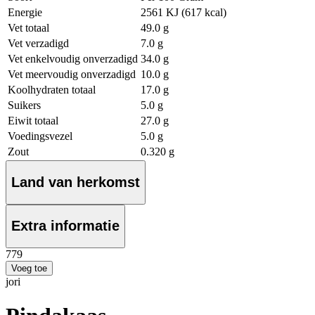
Energie
2561 KJ (617 kcal)
Vet totaal
49.0 g
Vet verzadigd
7.0 g
Vet enkelvoudig onverzadigd
34.0 g
Vet meervoudig onverzadigd
10.0 g
Koolhydraten totaal
17.0 g
Suikers
5.0 g
Eiwit totaal
27.0 g
Voedingsvezel
5.0 g
Zout
0.320 g
Land van herkomst
Extra informatie
7
79
Voeg toe
jori