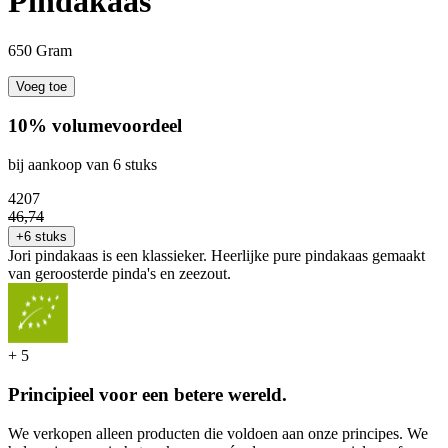
Pindakaas
650 Gram
Voeg toe
10% volumevoordeel
bij aankoop van 6 stuks
42
07
46
,
74
+6 stuks
Jori pindakaas is een klassieker. Heerlijke pure pindakaas gemaakt
van geroosterde pinda's en zeezout.
+
5
Principieel voor een betere wereld.
We verkopen alleen producten die voldoen aan onze principes. We