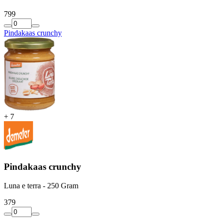
7
99
Pindakaas crunchy
+
7
Pindakaas crunchy
Luna e terra - 250 Gram
3
79