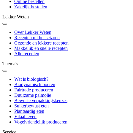
Online bestellen
Zakelijk bestellen
Lekker Weten
Over Lekker Weten
Recepten uit het seizoen
Gezonde en lekkere recepten
Makkelijk en snelle recepten
Alle recepten
Thema's
Wat is biologisch?
Biodynamisch boeren
Fairtrade produceren
Duurzame palmolie
Bewuste verpakkingskeuzes
Suikerbewust eten
Plantaardig eten
Vitaal leven
Vogelvriendelijk produceren
Service