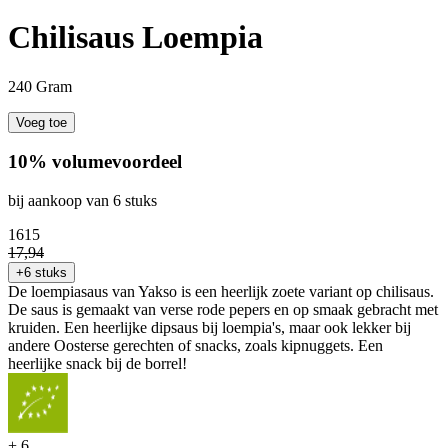
Chilisaus Loempia
240 Gram
Voeg toe
10% volumevoordeel
bij aankoop van 6 stuks
16
15
17
,
94
+6 stuks
De loempiasaus van Yakso is een heerlijk zoete variant op chilisaus.
De saus is gemaakt van verse rode pepers en op smaak gebracht met
kruiden. Een heerlijke dipsaus bij loempia's, maar ook lekker bij
andere Oosterse gerechten of snacks, zoals kipnuggets. Een
heerlijke snack bij de borrel!
+
6