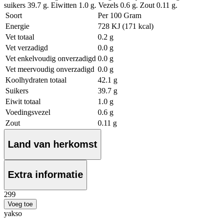
suikers 39.7 g. Eiwitten 1.0 g. Vezels 0.6 g. Zout 0.11 g.
Soort
Per 100 Gram
Energie
728 KJ (171 kcal)
Vet totaal
0.2 g
Vet verzadigd
0.0 g
Vet enkelvoudig onverzadigd
0.0 g
Vet meervoudig onverzadigd
0.0 g
Koolhydraten totaal
42.1 g
Suikers
39.7 g
Eiwit totaal
1.0 g
Voedingsvezel
0.6 g
Zout
0.11 g
Land van herkomst
Extra informatie
2
99
Voeg toe
yakso