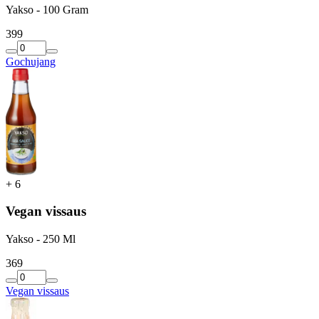
Yakso - 100 Gram
3
99
Gochujang
+
6
Vegan vissaus
Yakso - 250 Ml
3
69
Vegan vissaus