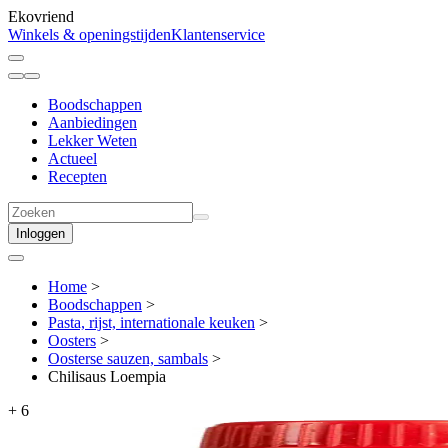
Ekovriend
Winkels & openingstijden
Klantenservice
Boodschappen
Aanbiedingen
Lekker Weten
Actueel
Recepten
Inloggen
Home
>
Boodschappen
>
Pasta, rijst, internationale keuken
>
Oosters
>
Oosterse sauzen, sambals
>
Chilisaus Loempia
+
6