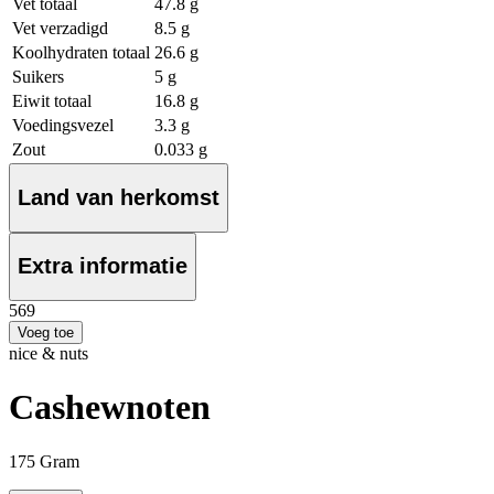
Vet totaal
47.8 g
Vet verzadigd
8.5 g
Koolhydraten totaal
26.6 g
Suikers
5 g
Eiwit totaal
16.8 g
Voedingsvezel
3.3 g
Zout
0.033 g
Land van herkomst
Extra informatie
5
69
Voeg toe
nice & nuts
Cashewnoten
175 Gram