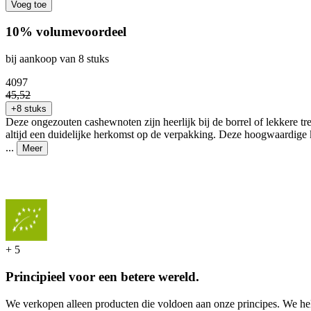
Voeg toe
10% volumevoordeel
bij aankoop van 8 stuks
40
97
45
,
52
+8 stuks
Deze ongezouten cashewnoten zijn heerlijk bij de borrel of lekkere tre
altijd een duidelijke herkomst op de verpakking. Deze hoogwaardige kw
...
Meer
+
5
Principieel voor een betere wereld.
We verkopen alleen producten die voldoen aan onze principes. We hel