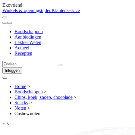
Ekovriend
Winkels & openingstijden
Klantenservice
Boodschappen
Aanbiedingen
Lekker Weten
Actueel
Recepten
Inloggen
Home
>
Boodschappen
>
Chips, koek, snoep, chocolade
>
Snacks
>
Noten
>
Cashewnoten
+
5