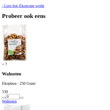
› Lees hoe Ekoscope werkt
Probeer ook eens
+
7
Walnoten
Ekoplaza - 250 Gram
5
39
Walnoten