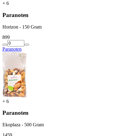
+
6
Paranoten
Horizon - 150 Gram
8
99
Paranoten
+
6
Paranoten
Ekoplaza - 500 Gram
14
59