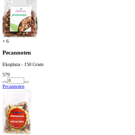
+
6
Pecannoten
Ekoplaza - 150 Gram
5
79
Pecannoten