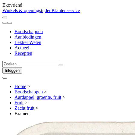
Ekovriend
Winkels & openingstijden
Klantenservice
Boodschappen
Aanbiedingen
Lekker Weten
Actueel
Recepten
Inloggen
Home
>
Boodschappen
>
Aardappel, groente, fruit
>
Fruit
>
Zacht fruit
>
Bramen