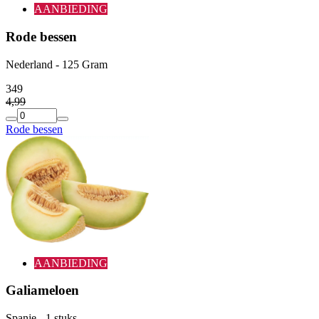
AANBIEDING
Rode bessen
Nederland - 125 Gram
3
49
4
,
99
Rode bessen
AANBIEDING
Galiameloen
Spanje - 1 stuks