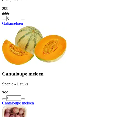
2
99
3
,
99
Galiameloen
Cantaloupe meloen
Spanje - 1 stuks
3
99
Cantaloupe meloen