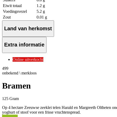
Eiwit totaal
1.2 g
Voedingsvezel
5.2 g
Zout
0.01 g
Land van herkomst
Extra informatie
Online uitverkocht
4
99
onbekend \ merkloos
Bramen
125 Gram
Op 4 hectare Zeeuwse zeeklei telen Harald en Margreeth Oltheten on
yoghurt of stoof voor een frisse vruchtenspread.