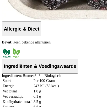
Allergie & Dieet
Bevat:
geen bekende allergenen
Ingrediënten & Voedingswaarde
Ingredienten: Bramen*, * = Biologisch
Soort
Per 100 Gram
Energie
243 KJ (58 kcal)
Vet totaal
1.0 g
Vet verzadigd
0.1 g
Koolhydraten totaal
8.5 g
Suikers
6.8 g