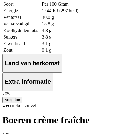
Soort
Per 100 Gram
Energie
1244 KJ (297 kcal)
Vet totaal
30.0 g
Vet verzadigd
18.8 g
Koolhydraten totaal
3.8 g
Suikers
3.8 g
Eiwit totaal
3.1 g
Zout
0.1 g
Land van herkomst
Extra informatie
2
05
Voeg toe
weerribben zuivel
Boeren crème fraîche