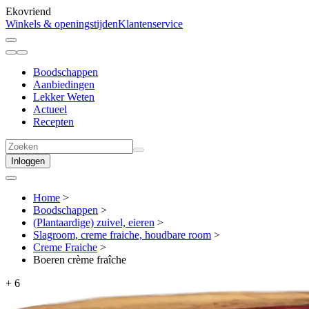
Ekovriend
Winkels & openingstijden
Klantenservice
Boodschappen
Aanbiedingen
Lekker Weten
Actueel
Recepten
Inloggen
Home
>
Boodschappen
>
(Plantaardige) zuivel, eieren
>
Slagroom, creme fraiche, houdbare room
>
Creme Fraiche
>
Boeren crème fraîche
+
6