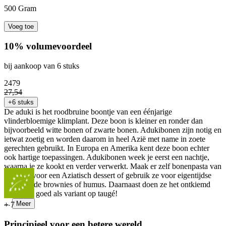
500 Gram
Voeg toe
10% volumevoordeel
bij aankoop van 6 stuks
24
79
27
,
54
+6 stuks
De aduki is het roodbruine boontje van een éénjarige
vlinderbloemige klimplant. Deze boon is kleiner en ronder dan
bijvoorbeeld witte bonen of zwarte bonen. Adukibonen zijn notig en
ietwat zoetig en worden daarom in heel Azië met name in zoete
gerechten gebruikt. In Europa en Amerika kent deze boon echter
ook hartige toepassingen. Adukibonen week je eerst een nachtje,
waarna je ze kookt en verder verwerkt. Maak er zelf bonenpasta van
als basis voor een Aziatisch dessert of gebruik ze voor eigentijdse
verrassende brownies of humus. Daarnaast doen ze het ontkiemd
bijzonder goed als variant op taugé!
...
Meer
+
7
Principieel voor een betere wereld.