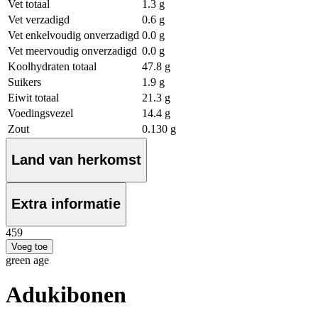
Vet totaal
1.3 g
Vet verzadigd
0.6 g
Vet enkelvoudig onverzadigd
0.0 g
Vet meervoudig onverzadigd
0.0 g
Koolhydraten totaal
47.8 g
Suikers
1.9 g
Eiwit totaal
21.3 g
Voedingsvezel
14.4 g
Zout
0.130 g
Land van herkomst
Extra informatie
4
59
Voeg toe
green age
Adukibonen