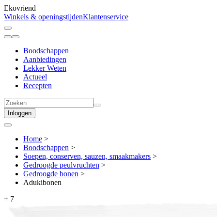
Ekovriend
Winkels & openingstijden
Klantenservice
Boodschappen
Aanbiedingen
Lekker Weten
Actueel
Recepten
Inloggen
Home
>
Boodschappen
>
Soepen, conserven, sauzen, smaakmakers
>
Gedroogde peulvruchten
>
Gedroogde bonen
>
Adukibonen
+
7