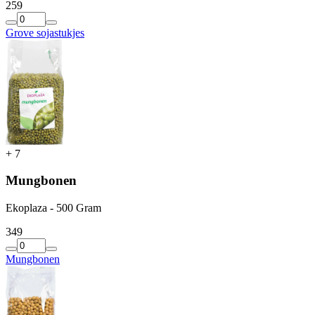
2
59
Grove sojastukjes
+
7
Mungbonen
Ekoplaza - 500 Gram
3
49
Mungbonen