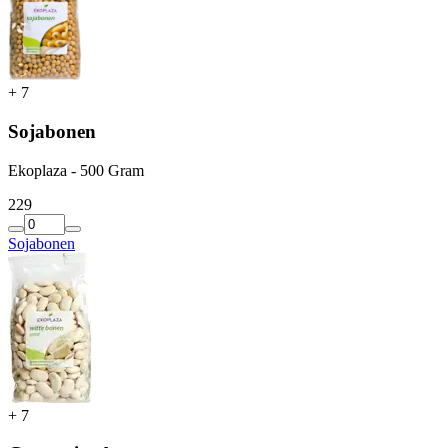
+
7
Sojabonen
Ekoplaza - 500 Gram
2
29
Sojabonen
+
7