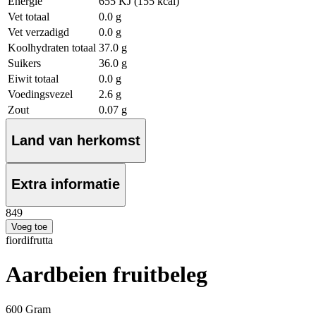
Energie
655 KJ (155 kcal)
Vet totaal
0.0 g
Vet verzadigd
0.0 g
Koolhydraten totaal
37.0 g
Suikers
36.0 g
Eiwit totaal
0.0 g
Voedingsvezel
2.6 g
Zout
0.07 g
Land van herkomst
Extra informatie
8
49
Voeg toe
fiordifrutta
Aardbeien fruitbeleg
600 Gram