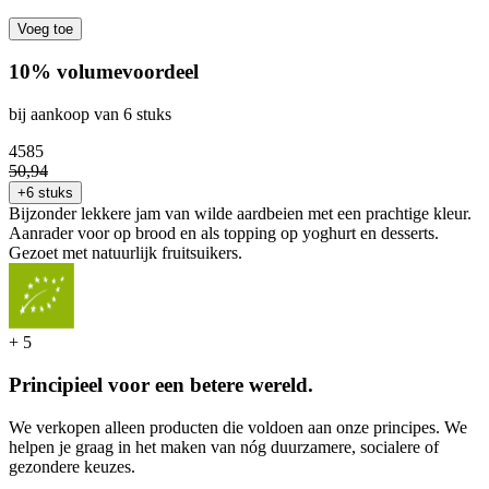
Voeg toe
10% volumevoordeel
bij aankoop van 6 stuks
45
85
50
,
94
+6 stuks
Bijzonder lekkere jam van wilde aardbeien met een prachtige kleur.
Aanrader voor op brood en als topping op yoghurt en desserts.
Gezoet met natuurlijk fruitsuikers.
+
5
Principieel voor een betere wereld.
We verkopen alleen producten die voldoen aan onze principes. We
helpen je graag in het maken van nóg duurzamere, socialere of
gezondere keuzes.