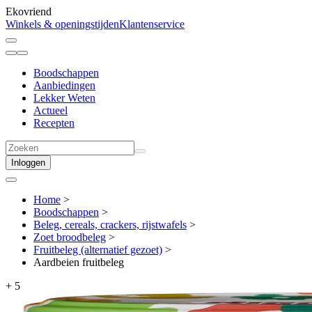
Ekovriend
Winkels & openingstijden
Klantenservice
Boodschappen
Aanbiedingen
Lekker Weten
Actueel
Recepten
Inloggen
Home
>
Boodschappen
>
Beleg, cereals, crackers, rijstwafels
>
Zoet broodbeleg
>
Fruitbeleg (alternatief gezoet)
>
Aardbeien fruitbeleg
+
5