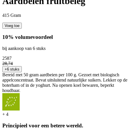
Aardbeien fruitbeleg
415 Gram
Voeg toe
10% volumevoordeel
bij aankoop van 6 stuks
25
87
28
,
74
+6 stuks
Bereid met 50 gram aardbeien per 100 g. Gezoet met biologisch
appelconcentraat. Bevat uitsluitend natuurlijke suikers. Lekker op de
boterham of in de yoghurt. Na openen koel bewaren, beperkt
houdbaar.
+
4
Principieel voor een betere wereld.