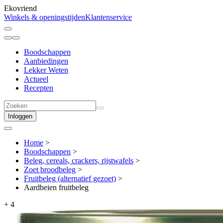
Ekovriend
Winkels & openingstijden
Klantenservice
Boodschappen
Aanbiedingen
Lekker Weten
Actueel
Recepten
Inloggen
Home
>
Boodschappen
>
Beleg, cereals, crackers, rijstwafels
>
Zoet broodbeleg
>
Fruitbeleg (alternatief gezoet)
>
Aardbeien fruitbeleg
+
4