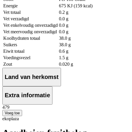
Energie
675 KJ (159 kcal)
Vet totaal
0.2 g
Vet verzadigd
0.0 g
Vet enkelvoudig onverzadigd
0.0 g
Vet meervoudig onverzadigd
0.0 g
Koolhydraten totaal
38.0 g
Suikers
38.0 g
Eiwit totaal
0.6 g
Voedingsvezel
1.5 g
Zout
0.020 g
Land van herkomst
Extra informatie
4
79
Voeg toe
ekoplaza