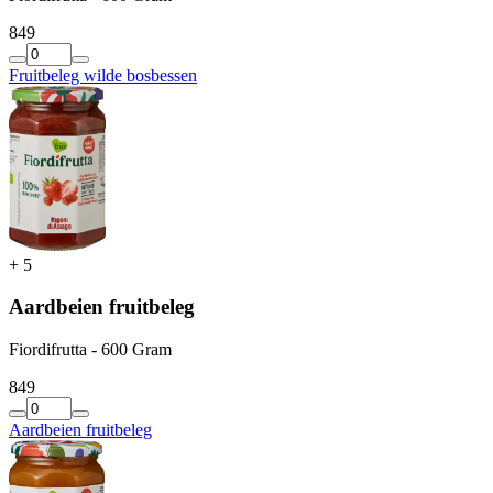
8
49
Fruitbeleg wilde bosbessen
+
5
Aardbeien fruitbeleg
Fiordifrutta - 600 Gram
8
49
Aardbeien fruitbeleg