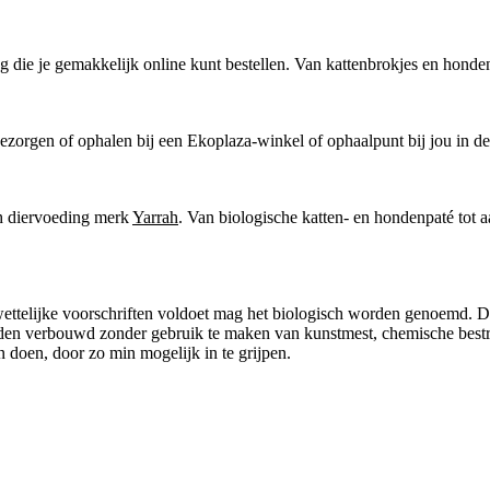
g die je gemakkelijk online kunt bestellen. Van kattenbrokjes en honden
zorgen of ophalen bij een Ekoplaza-winkel of ophaalpunt bij jou in de bu
ch diervoeding merk
Yarrah
. Van biologische katten- en hondenpaté tot 
ettelijke voorschriften voldoet mag het biologisch worden genoemd. De 
rden verbouwd zonder gebruik te maken van kunstmest, chemische best
n doen, door zo min mogelijk in te grijpen.