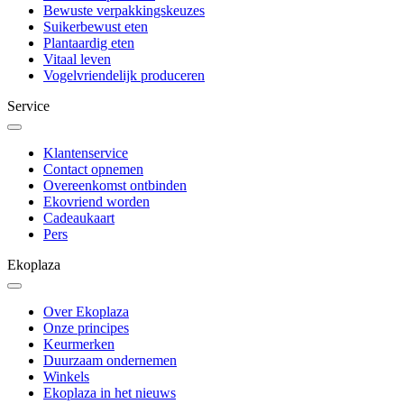
Bewuste verpakkingskeuzes
Suikerbewust eten
Plantaardig eten
Vitaal leven
Vogelvriendelijk produceren
Service
Klantenservice
Contact opnemen
Overeenkomst ontbinden
Ekovriend worden
Cadeaukaart
Pers
Ekoplaza
Over Ekoplaza
Onze principes
Keurmerken
Duurzaam ondernemen
Winkels
Ekoplaza in het nieuws