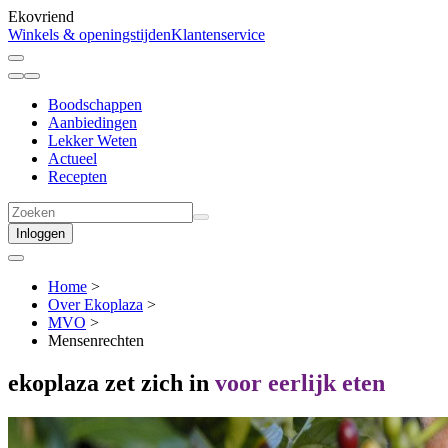
Ekovriend
Winkels & openingstijden
Klantenservice
Boodschappen
Aanbiedingen
Lekker Weten
Actueel
Recepten
Inloggen
Home
>
Over Ekoplaza
>
MVO
>
Mensenrechten
ekoplaza zet zich in
voor eerlijk eten