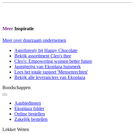
Meer
Inspiratie
Meer over duurzaam ondernemen
Agroforesty bij Happy Chocolate
Bekijk assortiment Cleo's thee
Cleo's: Empowering women better future
Jasmijnrijst van Ekoplaza huismerk
Lees het totale rapport 'Mensenrechten'
Bekijk alle leveranciers van Ekoplaza
Boodschappen
Aanbiedingen
Ekoplaza folder
Online bestellen
Zakelijk bestellen
Lekker Weten