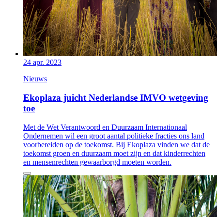
24 apr. 2023
Nieuws
Ekoplaza juicht Nederlandse IMVO wetgeving
toe
Met de Wet Verantwoord en Duurzaam Internationaal
Ondernemen wil een groot aantal politieke fracties ons land
voorbereiden op de toekomst. Bij Ekoplaza vinden we dat de
toekomst groen en duurzaam moet zijn en dat kinderrechten
en mensenrechten gewaarborgd moeten worden.