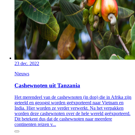
23 dec. 2022
Nieuws
Cashewnoten uit Tanzania
Het merendeel van de cashewnoten (in dop) die in Afrika zijn
geteeld en geoogst worden geëxporteerd naar Vietnam en
India. Hier worden ze verder verwerkt. Na het verpakken
worden deze cashewnoten over de hele wereld geëxporteerd.
Dit betekent dus dat de cashewnoten naar meerdere
continenten reizen v...