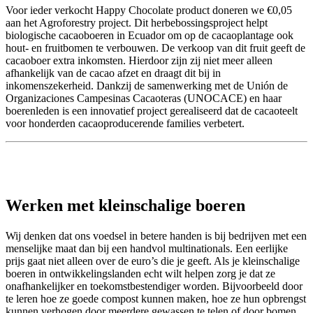
Voor ieder verkocht Happy Chocolate product doneren we €0,05
aan het Agroforestry project. Dit herbebossingsproject helpt
biologische cacaoboeren in Ecuador om op de cacaoplantage ook
hout- en fruitbomen te verbouwen. De verkoop van dit fruit geeft de
cacaoboer extra inkomsten. Hierdoor zijn zij niet meer alleen
afhankelijk van de cacao afzet en draagt dit bij in
inkomenszekerheid. Dankzij de samenwerking met de Unión de
Organizaciones Campesinas Cacaoteras (UNOCACE) en haar
boerenleden is een innovatief project gerealiseerd dat de cacaoteelt
voor honderden cacaoproducerende families verbetert.
Werken met kleinschalige boeren
Wij denken dat ons voedsel in betere handen is bij bedrijven met een
menselijke maat dan bij een handvol multinationals. Een eerlijke
prijs gaat niet alleen over de euro’s die je geeft. Als je kleinschalige
boeren in ontwikkelingslanden echt wilt helpen zorg je dat ze
onafhankelijker en toekomstbestendiger worden. Bijvoorbeeld door
te leren hoe ze goede compost kunnen maken, hoe ze hun opbrengst
kunnen verhogen door meerdere gewassen te telen of door bomen