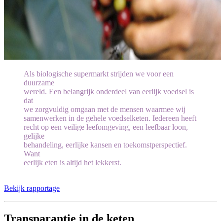
Als biologische supermarkt strijden we voor een
duurzame
wereld. Een belangrijk onderdeel van eerlijk voedsel is
dat
we zorgvuldig omgaan met de mensen waarmee wij
samenwerken in de gehele voedselketen. Iedereen heeft
recht op een veilige leefomgeving, een leefbaar loon,
gelijke
behandeling, eerlijke kansen en toekomstperspectief.
Want
eerlijk eten is altijd het lekkerst.
Bekijk rapportage
Transparantie in de keten