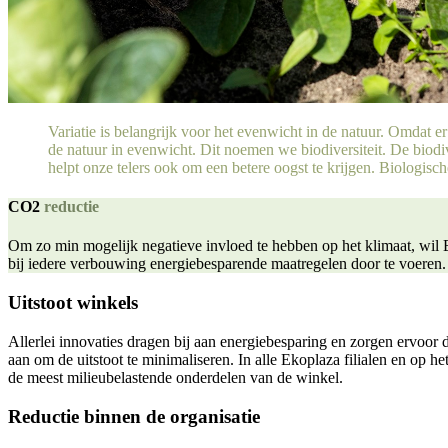
Variatie is belangrijk voor het evenwicht in de natuur. Omdat er 
de natuur in evenwicht. Dit noemen we biodiversiteit. De biodive
helpt onze telers ook om een betere oogst te krijgen. Biologisc
CO2
reductie
Om zo min mogelijk negatieve invloed te hebben op het klimaat, wil
bij iedere verbouwing energiebesparende maatregelen door te voeren.
Uitstoot winkels
Allerlei innovaties dragen bij aan energiebesparing en zorgen ervoor
aan om de uitstoot te minimaliseren. In alle Ekoplaza filialen en o
de meest milieubelastende onderdelen van de winkel.
Reductie binnen de organisatie