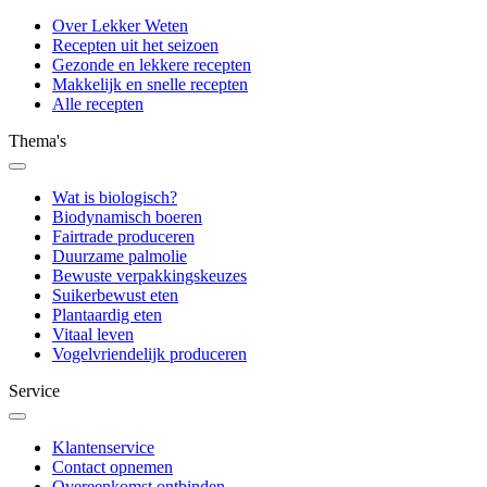
Over Lekker Weten
Recepten uit het seizoen
Gezonde en lekkere recepten
Makkelijk en snelle recepten
Alle recepten
Thema's
Wat is biologisch?
Biodynamisch boeren
Fairtrade produceren
Duurzame palmolie
Bewuste verpakkingskeuzes
Suikerbewust eten
Plantaardig eten
Vitaal leven
Vogelvriendelijk produceren
Service
Klantenservice
Contact opnemen
Overeenkomst ontbinden