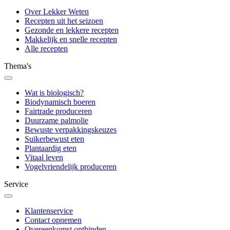
Over Lekker Weten
Recepten uit het seizoen
Gezonde en lekkere recepten
Makkelijk en snelle recepten
Alle recepten
Thema's
Wat is biologisch?
Biodynamisch boeren
Fairtrade produceren
Duurzame palmolie
Bewuste verpakkingskeuzes
Suikerbewust eten
Plantaardig eten
Vitaal leven
Vogelvriendelijk produceren
Service
Klantenservice
Contact opnemen
Overeenkomst ontbinden