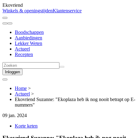
Ekovriend
Winkels & openingstijden
Klantenservice
Boodschappen
Aanbiedingen
Lekker Weten
Actueel
Recepten
Inloggen
Home
>
Actueel
>
Ekovriend Suzanne: "Ekoplaza heb ik nog nooit betrapt op E-
nummers"
09 jan. 2024
Korte keten
Ekovriend Suzanne: "Ekoplaza heb ik nog nooit