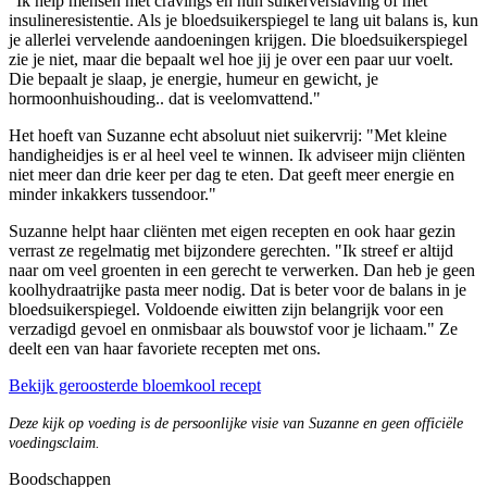
"Ik help mensen met cravings en hun suikerverslaving of met
insulineresistentie. Als je bloedsuikerspiegel te lang uit balans is, kun
je allerlei vervelende aandoeningen krijgen. Die bloedsuikerspiegel
zie je niet, maar die bepaalt wel hoe jij je over een paar uur voelt.
Die bepaalt je slaap, je energie, humeur en gewicht, je
hormoonhuishouding.. dat is veelomvattend."
Het hoeft van Suzanne echt absoluut niet suikervrij: "Met kleine
handigheidjes is er al heel veel te winnen. Ik adviseer mijn cliënten
niet meer dan drie keer per dag te eten. Dat geeft meer energie en
minder inkakkers tussendoor."
Suzanne helpt haar cliënten met eigen recepten en ook haar gezin
verrast ze regelmatig met bijzondere gerechten. "Ik streef er altijd
naar om veel groenten in een gerecht te verwerken. Dan heb je geen
koolhydraatrijke pasta meer nodig. Dat is beter voor de balans in je
bloedsuikerspiegel. Voldoende eiwitten zijn belangrijk voor een
verzadigd gevoel en onmisbaar als bouwstof voor je lichaam." Ze
deelt een van haar favoriete recepten met ons.
Bekijk geroosterde bloemkool recept
Deze kijk op voeding is de persoonlijke visie van Suzanne en geen officiële
voedingsclaim.
Boodschappen