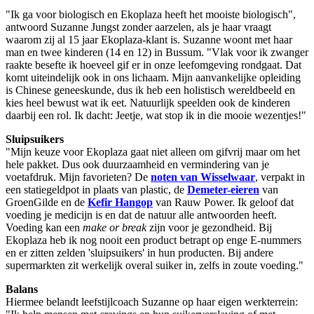
"Ik ga voor biologisch en Ekoplaza heeft het mooiste biologisch",
antwoord Suzanne Jungst zonder aarzelen, als je haar vraagt
waarom zij al 15 jaar Ekoplaza-klant is. Suzanne woont met haar
man en twee kinderen (14 en 12) in Bussum. "Vlak voor ik zwanger
raakte besefte ik hoeveel gif er in onze leefomgeving rondgaat. Dat
komt uiteindelijk ook in ons lichaam. Mijn aanvankelijke opleiding
is Chinese geneeskunde, dus ik heb een holistisch wereldbeeld en
kies heel bewust wat ik eet. Natuurlijk speelden ook de kinderen
daarbij een rol. Ik dacht: Jeetje, wat stop ik in die mooie wezentjes!"
Sluipsuikers
"Mijn keuze voor Ekoplaza gaat niet alleen om gifvrij maar om het
hele pakket. Dus ook duurzaamheid en vermindering van je
voetafdruk. Mijn favorieten? De
noten van Wisselwaar
, verpakt in
een statiegeldpot in plaats van plastic, de
Demeter-eieren
van
GroenGilde en de
Kefir Hangop
van Rauw Power. Ik geloof dat
voeding je medicijn is en dat de natuur alle antwoorden heeft.
Voeding kan een
make or break
zijn voor je gezondheid. Bij
Ekoplaza heb ik nog nooit een product betrapt op enge E-nummers
en er zitten zelden 'sluipsuikers' in hun producten. Bij andere
supermarkten zit werkelijk overal suiker in, zelfs in zoute voeding."
Balans
Hiermee belandt leefstijlcoach Suzanne op haar eigen werkterrein: