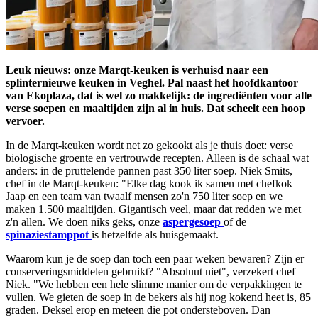
Leuk nieuws: onze Marqt-keuken is verhuisd naar een
splinternieuwe keuken in Veghel. Pal naast het hoofdkantoor
van Ekoplaza, dat is wel zo makkelijk: de ingrediënten voor alle
verse soepen en maaltijden zijn al in huis. Dat scheelt een hoop
vervoer.
In de Marqt-keuken wordt net zo gekookt als je thuis doet: verse
biologische groente en vertrouwde recepten. Alleen is de schaal wat
anders: in de pruttelende pannen past 350 liter soep. Niek Smits,
chef in de Marqt-keuken: "Elke dag kook ik samen met chefkok
Jaap en een team van twaalf mensen zo'n 750 liter soep en we
maken 1.500 maaltijden. Gigantisch veel, maar dat redden we met
z'n allen. We doen niks geks, onze
aspergesoep
of de
spinaziestamppot
is hetzelfde als huisgemaakt.
Waarom kun je de soep dan toch een paar weken bewaren? Zijn er
conserveringsmiddelen gebruikt? "Absoluut niet", verzekert chef
Niek. "We hebben een hele slimme manier om de verpakkingen te
vullen. We gieten de soep in de bekers als hij nog kokend heet is, 85
graden. Deksel erop en meteen die pot ondersteboven. Dan