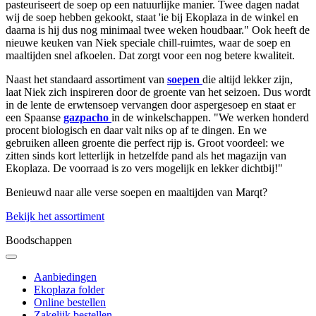
pasteuriseert de soep op een natuurlijke manier. Twee dagen nadat
wij de soep hebben gekookt, staat 'ie bij Ekoplaza in de winkel en
daarna is hij dus nog minimaal twee weken houdbaar." Ook heeft de
nieuwe keuken van Niek speciale chill-ruimtes, waar de soep en
maaltijden snel afkoelen. Dat zorgt voor een nog betere kwaliteit.
Naast het standaard assortiment van
soepen
die altijd lekker zijn,
laat Niek zich inspireren door de groente van het seizoen. Dus wordt
in de lente de erwtensoep vervangen door aspergesoep en staat er
een Spaanse
gazpacho
in de winkelschappen. "We werken honderd
procent biologisch en daar valt niks op af te dingen. En we
gebruiken alleen groente die perfect rijp is. Groot voordeel: we
zitten sinds kort letterlijk in hetzelfde pand als het magazijn van
Ekoplaza. De voorraad is zo vers mogelijk en lekker dichtbij!"
Benieuwd naar alle verse soepen en maaltijden van Marqt?
Bekijk het assortiment
Boodschappen
Aanbiedingen
Ekoplaza folder
Online bestellen
Zakelijk bestellen