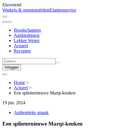
Ekovriend
Winkels & openingstijden
Klantenservice
Boodschappen
Aanbiedingen
Lekker Weten
Actueel
Recepten
Inloggen
Home
>
Actueel
>
Een splinternieuwe Marqt-keuken
19 jun. 2024
Authentieke smaak
Een splinternieuwe Marqt-keuken