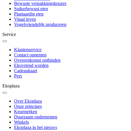
Bewuste verpakkingskeuzes
Suikerbewust eten
Plantaardig eten
Vitaal leven
Vogelvriendelijk produceren
Service
Klantenservice
Contact opnemen
Overeenkomst ontbinden
Ekovriend worden
Cadeaukaart
Pers
Ekoplaza
Over Ekoplaza
Onze principes
Keurmerken
Duurzaam ondernemen
Winkels
Ekoplaza in het nieuws