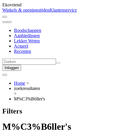
Ekovriend
Winkels & openingstijden
Klantenservice
Boodschappen
Aanbiedingen
Lekker Weten
Actueel
Recepten
Inloggen
Home
>
zoekresultaten
>
M%C3%B6ller's
Filters
M%C3%B6ller's