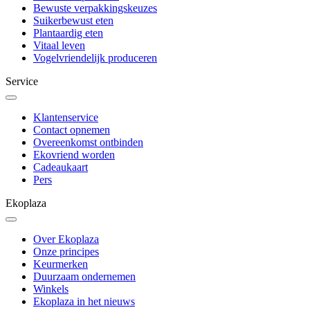
Bewuste verpakkingskeuzes
Suikerbewust eten
Plantaardig eten
Vitaal leven
Vogelvriendelijk produceren
Service
Klantenservice
Contact opnemen
Overeenkomst ontbinden
Ekovriend worden
Cadeaukaart
Pers
Ekoplaza
Over Ekoplaza
Onze principes
Keurmerken
Duurzaam ondernemen
Winkels
Ekoplaza in het nieuws