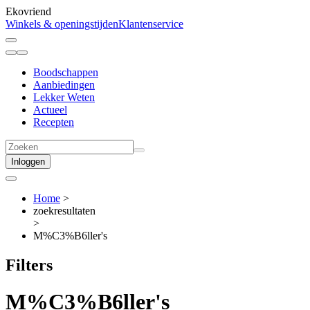
Ekovriend
Winkels & openingstijden
Klantenservice
Boodschappen
Aanbiedingen
Lekker Weten
Actueel
Recepten
Inloggen
Home
>
zoekresultaten
>
M%C3%B6ller's
Filters
M%C3%B6ller's