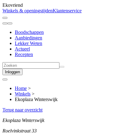
Ekovriend
Winkels & openingstijden
Klantenservice
Boodschappen
Aanbiedingen
Lekker Weten
Actueel
Recepten
Inloggen
Home
>
Winkels
>
Ekoplaza Winterswijk
Terug naar overzicht
Ekoplaza Winterswijk
Roelvinkstraat 33