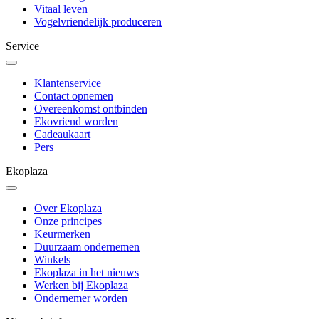
Vitaal leven
Vogelvriendelijk produceren
Service
Klantenservice
Contact opnemen
Overeenkomst ontbinden
Ekovriend worden
Cadeaukaart
Pers
Ekoplaza
Over Ekoplaza
Onze principes
Keurmerken
Duurzaam ondernemen
Winkels
Ekoplaza in het nieuws
Werken bij Ekoplaza
Ondernemer worden