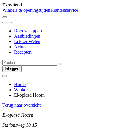
Ekovriend
Winkels & openingstijden
Klantenservice
Boodschappen
Aanbiedingen
Lekker Weten
Actueel
Recepten
Inloggen
Home
>
Winkels
>
Ekoplaza Hoorn
Terug naar overzicht
Ekoplaza Hoorn
Stationsweg 10-15