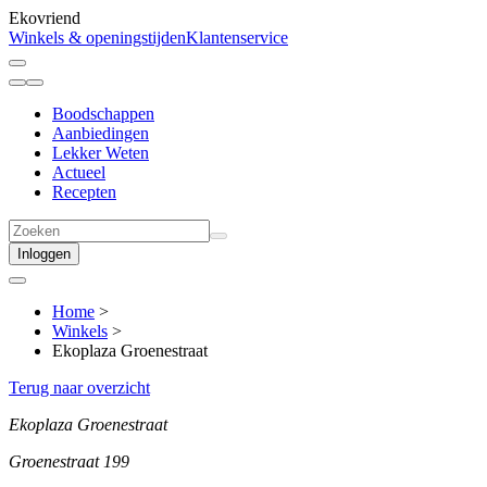
Ekovriend
Winkels & openingstijden
Klantenservice
Boodschappen
Aanbiedingen
Lekker Weten
Actueel
Recepten
Inloggen
Home
>
Winkels
>
Ekoplaza Groenestraat
Terug naar overzicht
Ekoplaza Groenestraat
Groenestraat 199