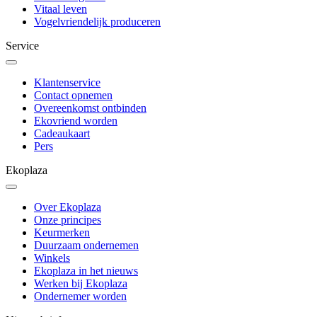
Vitaal leven
Vogelvriendelijk produceren
Service
Klantenservice
Contact opnemen
Overeenkomst ontbinden
Ekovriend worden
Cadeaukaart
Pers
Ekoplaza
Over Ekoplaza
Onze principes
Keurmerken
Duurzaam ondernemen
Winkels
Ekoplaza in het nieuws
Werken bij Ekoplaza
Ondernemer worden