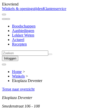
Ekovriend
Winkels & openingstijden
Klantenservice
Boodschappen
Aanbiedingen
Lekker Weten
Actueel
Recepten
Inloggen
Home
>
Winkels
>
Ekoplaza Deventer
Terug naar overzicht
Ekoplaza Deventer
Smedenstraat 106 - 108