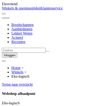
Ekovriend
Winkels & openingstijden
Klantenservice
Boodschappen
Aanbiedingen
Lekker Weten
Actueel
Recepten
Inloggen
Home
>
Winkels
>
Eko-logisch
Terug naar overzicht
Webshop afhaalpunt
Eko-logisch