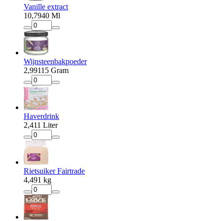
Vanille extract
10
,
79
40 Ml
Wijnsteenbakpoeder
2
,
99
115 Gram
Haverdrink
2
,
41
1 Liter
Rietsuiker Fairtrade
4
,
49
1 kg