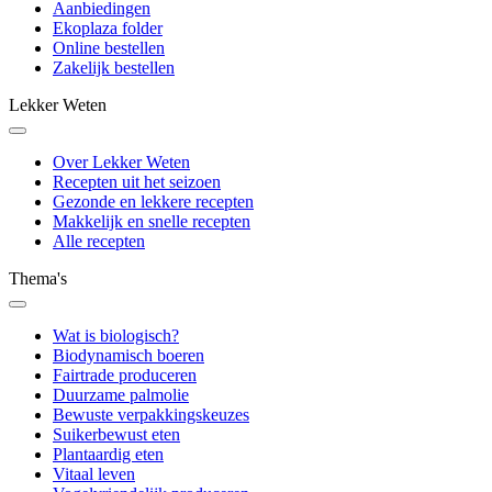
Aanbiedingen
Ekoplaza folder
Online bestellen
Zakelijk bestellen
Lekker Weten
Over Lekker Weten
Recepten uit het seizoen
Gezonde en lekkere recepten
Makkelijk en snelle recepten
Alle recepten
Thema's
Wat is biologisch?
Biodynamisch boeren
Fairtrade produceren
Duurzame palmolie
Bewuste verpakkingskeuzes
Suikerbewust eten
Plantaardig eten
Vitaal leven