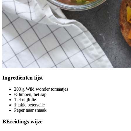
Ingrediënten
lijst
200 g Wild wonder tomaatjes
½ limoen, het sap
1 el olijfolie
1 takje peterselie
Peper naar smaak
BEreidings
wijze