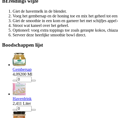
BEreidings
wijze
Giet de havermelk in de blender.
Voeg het gembersap en de honing toe en mix het geheel tot een
Giet de smoothie in een kom en garneer het met schijfjes appel
Strooi wat kaneel over het geheel.
Optioneel: voeg extra toppings toe zoals geraspte kokos, chiaza
Serveer deze heerlijke smoothie bowl direct.
Boodschappen
lijst
Gembersap
4
,
09
200 Ml
Haverdrink
2
,
41
1 Liter