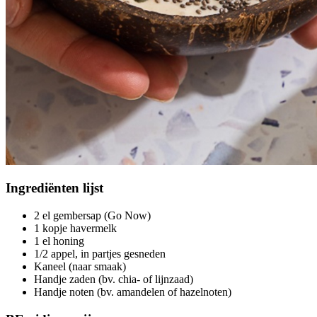
Ingrediënten
lijst
2 el gembersap (Go Now)
1 kopje havermelk
1 el honing
1/2 appel, in partjes gesneden
Kaneel (naar smaak)
Handje zaden (bv. chia- of lijnzaad)
Handje noten (bv. amandelen of hazelnoten)