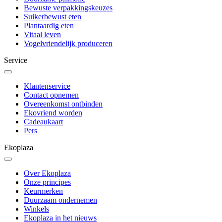
Bewuste verpakkingskeuzes
Suikerbewust eten
Plantaardig eten
Vitaal leven
Vogelvriendelijk produceren
Service
Klantenservice
Contact opnemen
Overeenkomst ontbinden
Ekovriend worden
Cadeaukaart
Pers
Ekoplaza
Over Ekoplaza
Onze principes
Keurmerken
Duurzaam ondernemen
Winkels
Ekoplaza in het nieuws