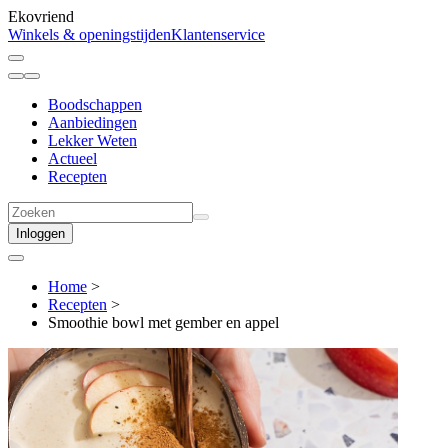
Ekovriend
Winkels & openingstijden
Klantenservice
Boodschappen
Aanbiedingen
Lekker Weten
Actueel
Recepten
Inloggen
Home
>
Recepten
>
Smoothie bowl met gember en appel