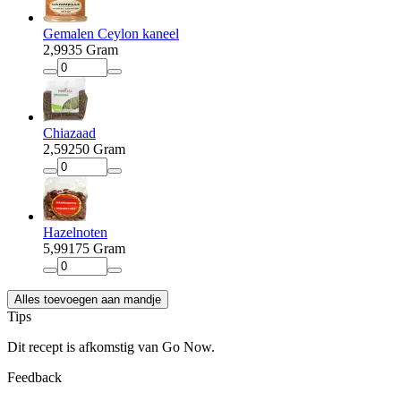
Gemalen Ceylon kaneel
2
,
99
35 Gram
Chiazaad
2
,
59
250 Gram
Hazelnoten
5
,
99
175 Gram
Alles toevoegen aan mandje
Tips
Dit recept is afkomstig van Go Now.
Feedback