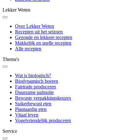
Lekker Weten
Over Lekker Weten
Recepten uit het seizoen
Gezonde en lekkere recepten
Makkelijk en snelle recepten
Alle recepten
Thema's
Wat is biologisch?
Biodynamisch boeren
Fairtrade produceren
Duurzame palmolie
Bewuste verpakkingskeuzes
Suikerbewust eten
Plantaardig eten
Vitaal leven
Vogelvriendelijk produceren
Service