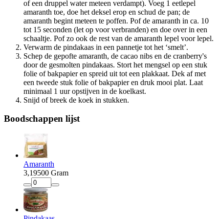
of een druppel water meteen verdampt). Voeg 1 eetlepel
amaranth toe, doe het deksel erop en schud de pan; de
amaranth begint meteen te poffen. Pof de amaranth in ca. 10
tot 15 seconden (let op voor verbranden) en doe over in een
schaaltje. Pof zo ook de rest van de amaranth lepel voor lepel.
Verwarm de pindakaas in een pannetje tot het ‘smelt’.
Schep de gepofte amaranth, de cacao nibs en de cranberry's
door de gesmolten pindakaas. Stort het mengsel op een stuk
folie of bakpapier en spreid uit tot een plakkaat. Dek af met
een tweede stuk folie of bakpapier en druk mooi plat. Laat
minimaal 1 uur opstijven in de koelkast.
Snijd of breek de koek in stukken.
Boodschappen
lijst
Amaranth
3
,
19
500 Gram
Pindakaas