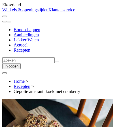
Ekovriend
Winkels & openingstijden
Klantenservice
Boodschappen
Aanbiedingen
Lekker Weten
Actueel
Recepten
Inloggen
Home
>
Recepten
>
Gepofte amaranthkoek met cranberry