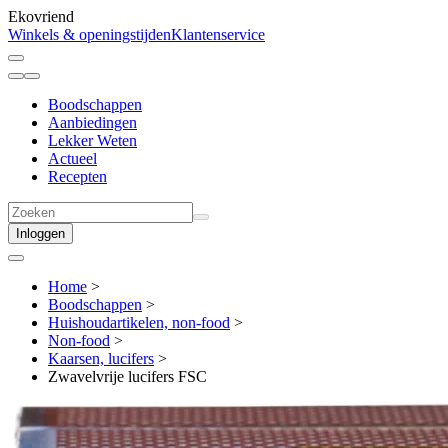
Ekovriend
Winkels & openingstijden
Klantenservice
Boodschappen
Aanbiedingen
Lekker Weten
Actueel
Recepten
Inloggen
Home
>
Boodschappen
>
Huishoudartikelen, non-food
>
Non-food
>
Kaarsen, lucifers
>
Zwavelvrije lucifers FSC