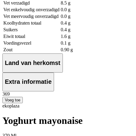
Vet verzadigd
8.5 g
Vet enkelvoudig onverzadigd
0.0 g
Vet meervoudig onverzadigd
0.0 g
Koolhydraten totaal
0.4 g
Suikers
0.4 g
Eiwit totaal
1.6 g
Voedingsvezel
0.1 g
Zout
0.90 g
Land van herkomst
Extra informatie
3
69
Voeg toe
ekoplaza
Yoghurt mayonaise
370 Ml