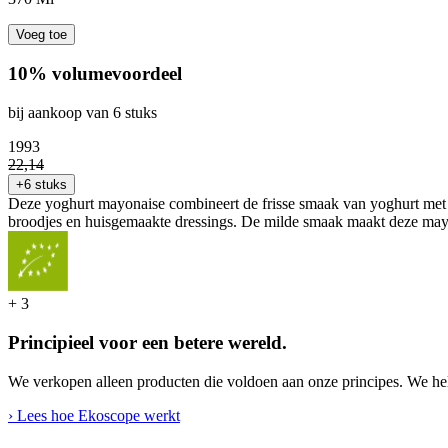
Voeg toe
10% volumevoordeel
bij aankoop van 6 stuks
19
93
22
,
14
+6 stuks
Deze yoghurt mayonaise combineert de frisse smaak van yoghurt met de 
broodjes en huisgemaakte dressings. De milde smaak maakt deze mayo i
+
3
Principieel voor een betere wereld.
We verkopen alleen producten die voldoen aan onze principes. We hel
› Lees hoe Ekoscope werkt