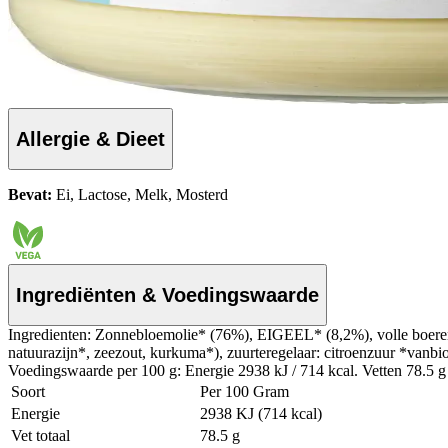
Allergie & Dieet
Bevat:
Ei, Lactose, Melk, Mosterd
Ingrediënten & Voedingswaarde
Ingredienten: Zonnebloemolie* (76%), EIGEEL* (8,2%), volle boer
natuurazijn*, zeezout, kurkuma*), zuurteregelaar: citroenzuur *vanbi
Voedingswaarde per 100 g: Energie 2938 kJ / 714 kcal. Vetten 78.5 g 
Soort
Per 100 Gram
Energie
2938 KJ (714 kcal)
Vet totaal
78.5 g