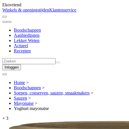
Ekovriend
Winkels & openingstijden
Klantenservice
Boodschappen
Aanbiedingen
Lekker Weten
Actueel
Recepten
Inloggen
Home
>
Boodschappen
>
Soepen, conserven, sauzen, smaakmakers
>
Sauzen
>
Mayonaise
>
Yoghurt mayonaise
+
3