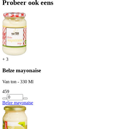
Probeer ook eens
+
3
Belze mayonaise
Van ton - 330 Ml
4
59
Belze mayonaise