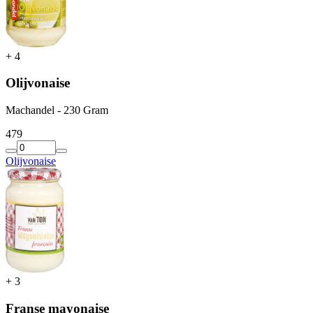
+
4
Olijvonaise
Machandel - 230 Gram
4
79
Olijvonaise
+
3
Franse mayonaise