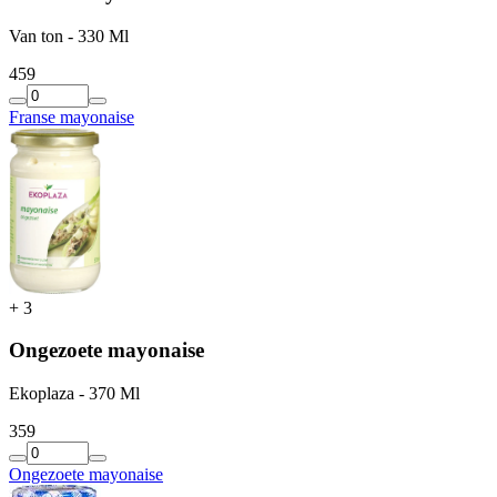
Van ton - 330 Ml
4
59
Franse mayonaise
+
3
Ongezoete mayonaise
Ekoplaza - 370 Ml
3
59
Ongezoete mayonaise