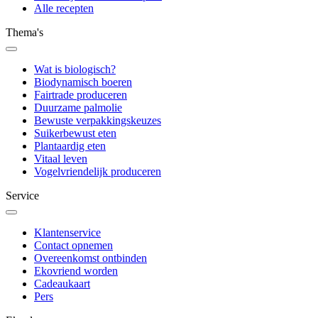
Alle recepten
Thema's
Wat is biologisch?
Biodynamisch boeren
Fairtrade produceren
Duurzame palmolie
Bewuste verpakkingskeuzes
Suikerbewust eten
Plantaardig eten
Vitaal leven
Vogelvriendelijk produceren
Service
Klantenservice
Contact opnemen
Overeenkomst ontbinden
Ekovriend worden
Cadeaukaart
Pers