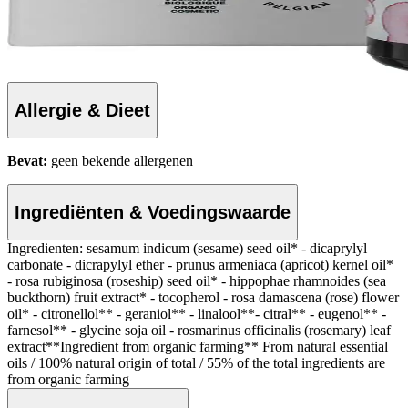
Allergie & Dieet
Bevat:
geen bekende allergenen
Ingrediënten & Voedingswaarde
Ingredienten: sesamum indicum (sesame) seed oil* - dicaprylyl
carbonate - dicrapylyl ether - prunus armeniaca (apricot) kernel oil*
- rosa rubiginosa (roseship) seed oil* - hippophae rhamnoides (sea
buckthorn) fruit extract* - tocopherol - rosa damascena (rose) flower
oil* - citronellol** - geraniol** - linalool**- citral** - eugenol** -
farnesol** - glycine soja oil - rosmarinus officinalis (rosemary) leaf
extract**Ingredient from organic farming** From natural essential
oils / 100% natural origin of total / 55% of the total ingredients are
from organic farming