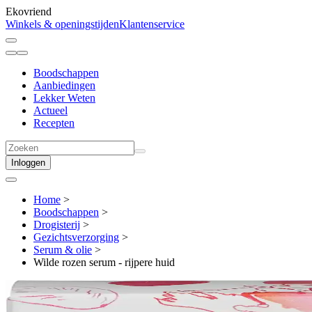
Ekovriend
Winkels & openingstijden
Klantenservice
Boodschappen
Aanbiedingen
Lekker Weten
Actueel
Recepten
Inloggen
Home
>
Boodschappen
>
Drogisterij
>
Gezichts­verzorging
>
Serum & olie
>
Wilde rozen serum - rijpere huid