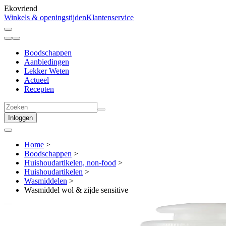
Ekovriend
Winkels & openingstijden
Klantenservice
Boodschappen
Aanbiedingen
Lekker Weten
Actueel
Recepten
Inloggen
Home
>
Boodschappen
>
Huishoudartikelen, non-food
>
Huishoudartikelen
>
Wasmiddelen
>
Wasmiddel wol & zijde sensitive