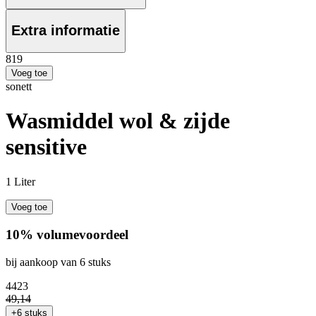
Extra informatie
8
19
Voeg toe
sonett
Wasmiddel wol & zijde
sensitive
1 Liter
Voeg toe
10% volumevoordeel
bij aankoop van 6 stuks
44
23
49
,
14
+6 stuks