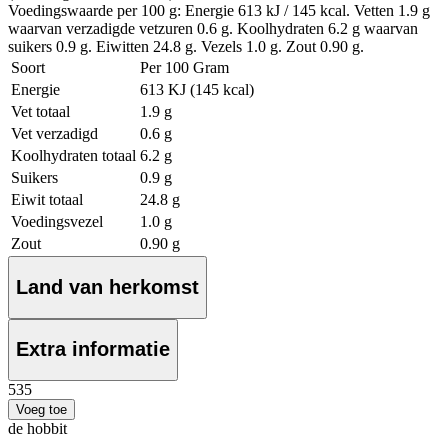
Voedingswaarde per 100 g: Energie 613 kJ / 145 kcal. Vetten 1.9 g
waarvan verzadigde vetzuren 0.6 g. Koolhydraten 6.2 g waarvan
suikers 0.9 g. Eiwitten 24.8 g. Vezels 1.0 g. Zout 0.90 g.
Soort
Per 100 Gram
Energie
613 KJ (145 kcal)
Vet totaal
1.9 g
Vet verzadigd
0.6 g
Koolhydraten totaal
6.2 g
Suikers
0.9 g
Eiwit totaal
24.8 g
Voedingsvezel
1.0 g
Zout
0.90 g
Land van herkomst
Extra informatie
5
35
Voeg toe
de hobbit