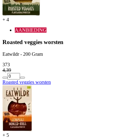
+
4
AANBIEDING
Roasted veggies worsten
Eatwildr - 200 Gram
3
73
4
,
39
Roasted veggies worsten
+
5