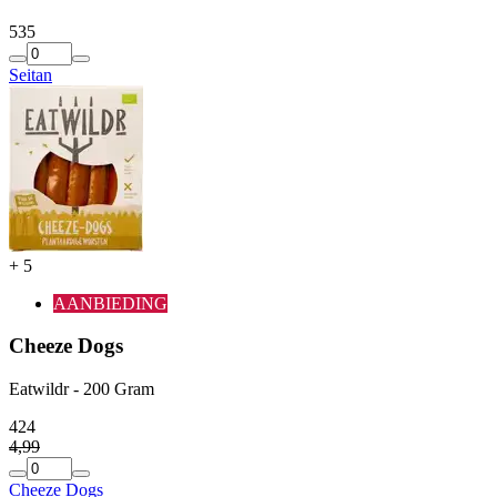
5
35
Seitan
+
5
AANBIEDING
Cheeze Dogs
Eatwildr - 200 Gram
4
24
4
,
99
Cheeze Dogs