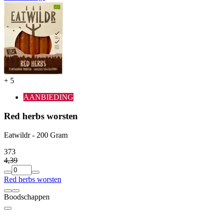
+
5
AANBIEDING
Red herbs worsten
Eatwildr - 200 Gram
3
73
4
,
39
Red herbs worsten
Boodschappen