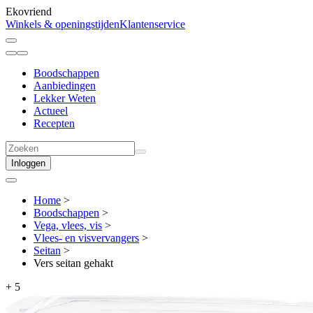
Ekovriend
Winkels & openingstijden
Klantenservice
Boodschappen
Aanbiedingen
Lekker Weten
Actueel
Recepten
Inloggen
Home
>
Boodschappen
>
Vega, vlees, vis
>
Vlees- en visvervangers
>
Seitan
>
Vers seitan gehakt
+
5