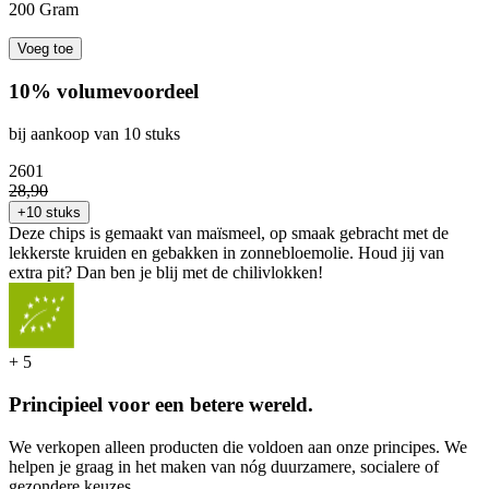
200 Gram
Voeg toe
10% volumevoordeel
bij aankoop van 10 stuks
26
01
28
,
90
+10 stuks
Deze chips is gemaakt van maïsmeel, op smaak gebracht met de
lekkerste kruiden en gebakken in zonnebloemolie. Houd jij van
extra pit? Dan ben je blij met de chilivlokken!
+
5
Principieel voor een betere wereld.
We verkopen alleen producten die voldoen aan onze principes. We
helpen je graag in het maken van nóg duurzamere, socialere of
gezondere keuzes.