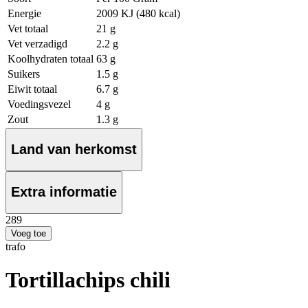
Energie
2009 KJ (480 kcal)
Vet totaal
21 g
Vet verzadigd
2.2 g
Koolhydraten totaal
63 g
Suikers
1.5 g
Eiwit totaal
6.7 g
Voedingsvezel
4 g
Zout
1.3 g
Land van herkomst
Extra informatie
2
89
Voeg toe
trafo
Tortillachips chili