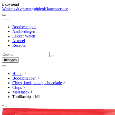
Ekovriend
Winkels & openingstijden
Klantenservice
Boodschappen
Aanbiedingen
Lekker Weten
Actueel
Recepten
Inloggen
Home
>
Boodschappen
>
Chips, koek, snoep, chocolade
>
Chips
>
Maissnack
>
Tortillachips chili
+
5