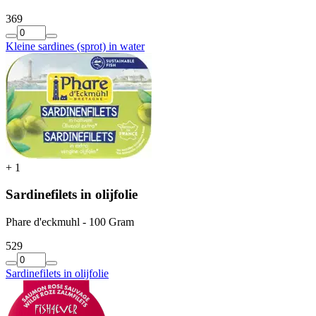
3
69
Kleine sardines (sprot) in water
+
1
Sardinefilets in olijfolie
Phare d'eckmuhl - 100 Gram
5
29
Sardinefilets in olijfolie