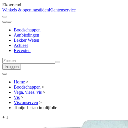
Ekovriend
Winkels & openingstijden
Klantenservice
Boodschappen
Aanbiedingen
Lekker Weten
Actueel
Recepten
Inloggen
Home
>
Boodschappen
>
Vega, vlees, vis
>
Vis
>
Visconserven
>
Tonijn Listao in olijfolie
+
1