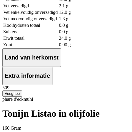
Vet verzadigd
2.1 g
Vet enkelvoudig onverzadigd
12.0 g
Vet meervoudig onverzadigd
1.3 g
Koolhydraten totaal
0.0 g
Suikers
0.0 g
Eiwit totaal
24.0 g
Zout
0.90 g
Land van herkomst
Extra informatie
5
09
Voeg toe
phare d'eckmuhl
Tonijn Listao in olijfolie
160 Gram