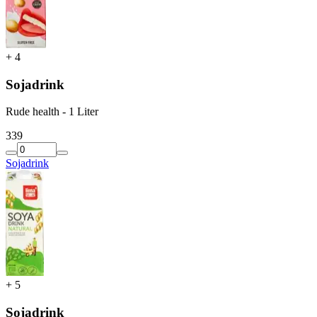
+
4
Sojadrink
Rude health - 1 Liter
3
39
Sojadrink
+
5
Sojadrink