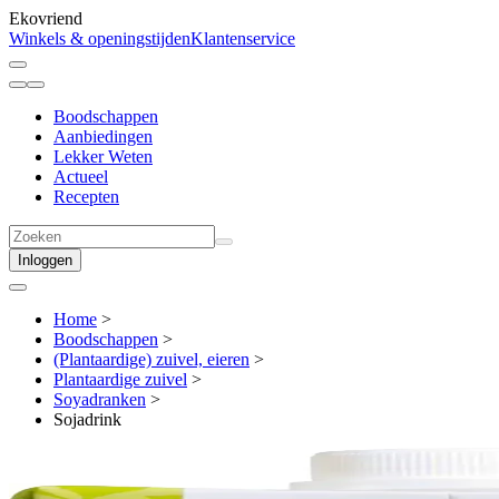
Ekovriend
Winkels & openingstijden
Klantenservice
Boodschappen
Aanbiedingen
Lekker Weten
Actueel
Recepten
Inloggen
Home
>
Boodschappen
>
(Plantaardige) zuivel, eieren
>
Plantaardige zuivel
>
Soyadranken
>
Sojadrink