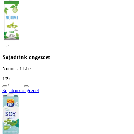
+
5
Sojadrink ongezoet
Noomi - 1 Liter
1
99
Sojadrink ongezoet