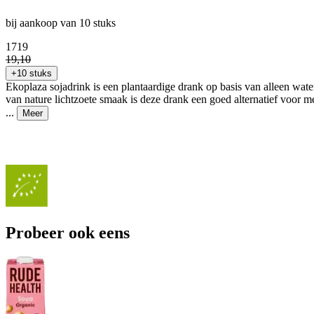
bij aankoop van 10 stuks
17
19
19
,
10
+10 stuks
Ekoplaza sojadrink is een plantaardige drank op basis van alleen wate
van nature lichtzoete smaak is deze drank een goed alternatief voor m
...
Meer
Probeer ook eens