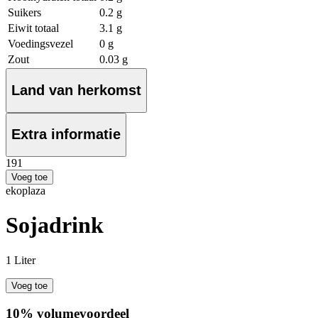
Suikers
0.2 g
Eiwit totaal
3.1 g
Voedingsvezel
0 g
Zout
0.03 g
Land van herkomst
Extra informatie
1
91
Voeg toe
ekoplaza
Sojadrink
1 Liter
Voeg toe
10% volumevoordeel