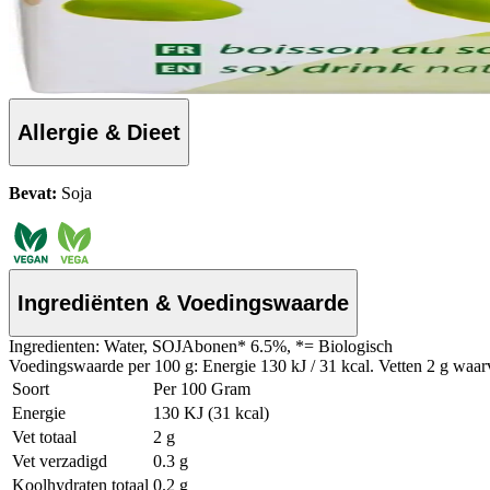
Allergie & Dieet
Bevat:
Soja
Ingrediënten & Voedingswaarde
Ingredienten: Water, SOJAbonen* 6.5%, *= Biologisch
Voedingswaarde per 100 g: Energie 130 kJ / 31 kcal. Vetten 2 g waarv
Soort
Per 100 Gram
Energie
130 KJ (31 kcal)
Vet totaal
2 g
Vet verzadigd
0.3 g
Koolhydraten totaal
0.2 g