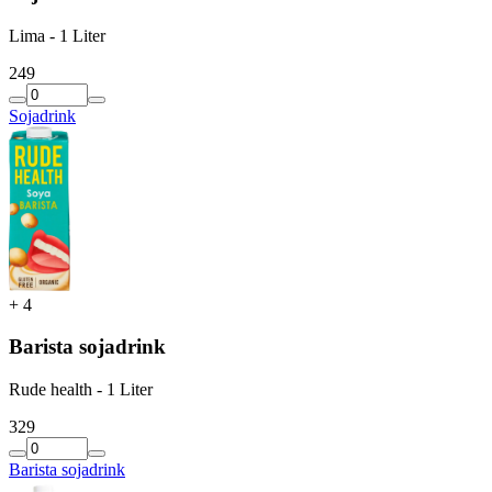
Lima - 1 Liter
2
49
Sojadrink
+
4
Barista sojadrink
Rude health - 1 Liter
3
29
Barista sojadrink