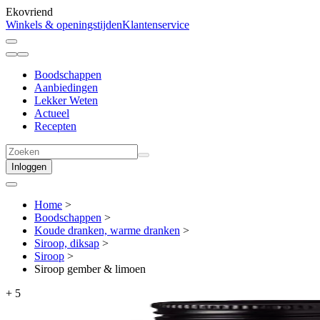
Ekovriend
Winkels & openingstijden
Klantenservice
Boodschappen
Aanbiedingen
Lekker Weten
Actueel
Recepten
Inloggen
Home
>
Boodschappen
>
Koude dranken, warme dranken
>
Siroop, diksap
>
Siroop
>
Siroop gember & limoen
+
5