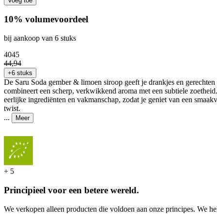
Voeg toe
10% volumevoordeel
bij aankoop van 6 stuks
40
45
44
,
94
+6 stuks
De Saru Soda gember & limoen siroop geeft je drankjes en gerechten e
combineert een scherp, verkwikkend aroma met een subtiele zoetheid. 
eerlijke ingrediënten en vakmanschap, zodat je geniet van een smaakv
twist.
...
Meer
+
5
Principieel voor een betere wereld.
We verkopen alleen producten die voldoen aan onze principes. We hel