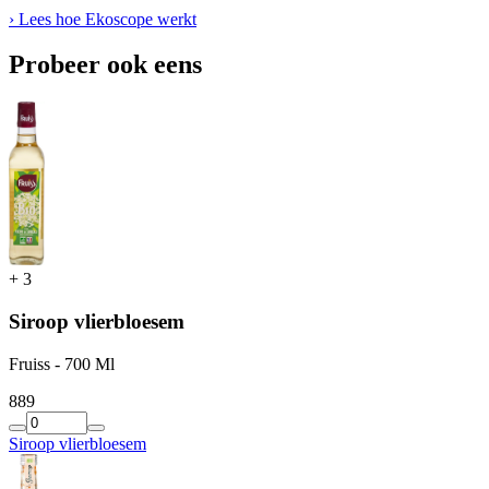
› Lees hoe Ekoscope werkt
Probeer ook eens
+
3
Siroop vlierbloesem
Fruiss - 700 Ml
8
89
Siroop vlierbloesem