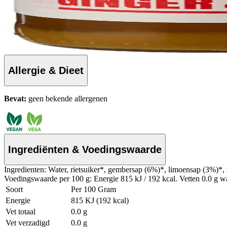
Allergie & Dieet
Bevat:
geen bekende allergenen
Ingrediënten & Voedingswaarde
Ingredienten: Water, rietsuiker*, gembersap (6%)*, limoensap (3%)*, z
Voedingswaarde per 100 g: Energie 815 kJ / 192 kcal. Vetten 0.0 g wa
Soort
Per 100 Gram
Energie
815 KJ (192 kcal)
Vet totaal
0.0 g
Vet verzadigd
0.0 g