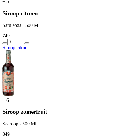
+
5
Siroop citroen
Saru soda - 500 Ml
7
49
Siroop citroen
+
6
Siroop zomerfruit
Searoop - 500 Ml
8
49