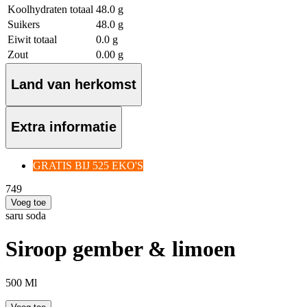
Koolhydraten totaal
48.0 g
Suikers
48.0 g
Eiwit totaal
0.0 g
Zout
0.00 g
Land van herkomst
Extra informatie
GRATIS BIJ 525 EKO'S
7
49
Voeg toe
saru soda
Siroop gember & limoen
500 Ml