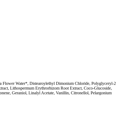
a Flower Water*, Distearoylethyl Dimonium Chloride, Polyglyceryl-2
xtract, Lithospermum Erythrorhizom Root Extract, Coco-Glucoside,
ene, Geraniol, Linalyl Acetate, Vanillin, Citronellol, Pelargonium