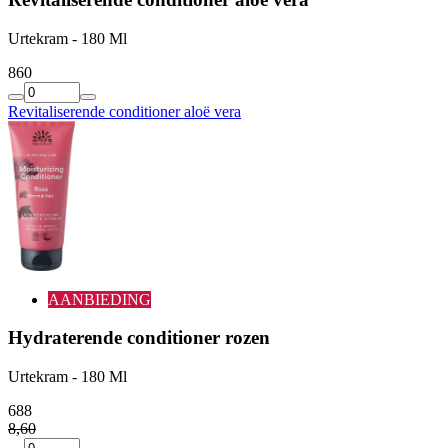
Urtekram - 180 Ml
8
60
Revitaliserende conditioner aloë vera
AANBIEDING
Hydraterende conditioner rozen
Urtekram - 180 Ml
6
88
8
,
60