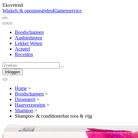
Ekovriend
Winkels & openingstijden
Klantenservice
Boodschappen
Aanbiedingen
Lekker Weten
Actueel
Recepten
Inloggen
Home
>
Boodschappen
>
Drogisterij
>
Haarverzorging
>
Shampoo
>
Shampoo- & conditionerbar roos & vijg