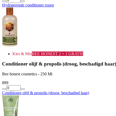
Hydraterende conditioner rozen
Kies & Mix
BEE HONEST 2 + 1 GRATIS
Conditioner olijf & propolis (droog, beschadigd haar
Bee honest cosmetics - 250 Ml
8
99
Conditioner olijf & propolis (droog, beschadigd haar)