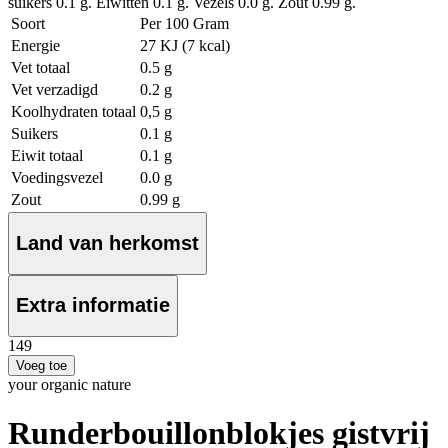
suikers 0.1 g. Eiwitten 0.1 g. Vezels 0.0 g. Zout 0.99 g.
Soort
Per 100 Gram
Energie
27 KJ (7 kcal)
Vet totaal
0.5 g
Vet verzadigd
0.2 g
Koolhydraten totaal
0,5 g
Suikers
0.1 g
Eiwit totaal
0.1 g
Voedingsvezel
0.0 g
Zout
0.99 g
Land van herkomst
Extra informatie
1
49
Voeg toe
your organic nature
Runderbouillonblokjes gistvrij