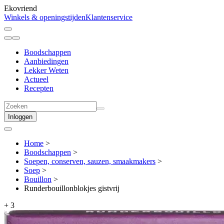
Ekovriend
Winkels & openingstijden
Klantenservice
Boodschappen
Aanbiedingen
Lekker Weten
Actueel
Recepten
Inloggen
Home
>
Boodschappen
>
Soepen, conserven, sauzen, smaakmakers
>
Soep
>
Bouillon
>
Runderbouillonblokjes gistvrij
+
3