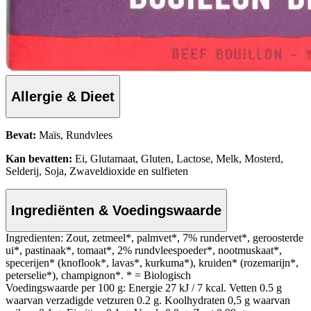
Allergie & Dieet
Bevat:
Maïs, Rundvlees
Kan bevatten:
Ei, Glutamaat, Gluten, Lactose, Melk, Mosterd,
Selderij, Soja, Zwaveldioxide en sulfieten
Ingrediënten & Voedingswaarde
Ingredienten: Zout, zetmeel*, palmvet*, 7% rundervet*, geroosterde
ui*, pastinaak*, tomaat*, 2% rundvleespoeder*, nootmuskaat*,
specerijen* (knoflook*, lavas*, kurkuma*), kruiden* (rozemarijn*,
peterselie*), champignon*. * = Biologisch
Voedingswaarde per 100 g: Energie 27 kJ / 7 kcal. Vetten 0.5 g
waarvan verzadigde vetzuren 0.2 g. Koolhydraten 0,5 g waarvan