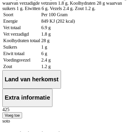
waarvan verzadigde vetzuren 1.8 g. Koolhydraten 28 g waarvan
suikers 1 g. Eiwitten 6 g. Vezels 2.4 g. Zout 1.2 g.
Soort
Per 100 Gram
Energie
849 KJ (202 kcal)
Vet totaal
6.9 g
Vet verzadigd
1.8 g
Koolhydraten totaal
28 g
Suikers
1 g
Eiwit totaal
6 g
Voedingsvezel
2.4 g
Zout
1.2 g
Land van herkomst
Extra informatie
4
25
Voeg toe
soto