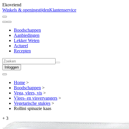
Ekovriend
Winkels & openingstijden
Klantenservice
Boodschappen
Aanbiedingen
Lekker Weten
Actueel
Recepten
Inloggen
Home
>
Boodschappen
>
Vega, vlees, vis
>
Vlees- en visvervangers
>
Vegetarische stukjes
>
Rollini spinazie kaas
+
3