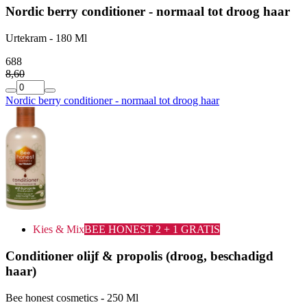
Nordic berry conditioner - normaal tot droog haar
Urtekram - 180 Ml
6
88
8
,
60
Nordic berry conditioner - normaal tot droog haar
Kies & Mix
BEE HONEST 2 + 1 GRATIS
Conditioner olijf & propolis (droog, beschadigd
haar)
Bee honest cosmetics - 250 Ml