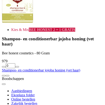
Kies & Mix
BEE HONEST 2 + 1 GRATIS
Shampoo- en conditionerbar jojoba honing (vet
haar)
Bee honest cosmetics - 80 Gram
9
79
Shampoo- en conditionerbar jojoba honing (vet haar)
Boodschappen
Aanbiedingen
Ekoplaza folder
Online bestellen
Zakelijk bestellen