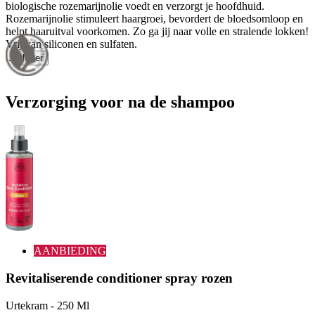
biologische rozemarijnolie voedt en verzorgt je hoofdhuid.
Rozemarijnolie stimuleert haargroei, bevordert de bloedsomloop en
helpt haaruitval voorkomen. Zo ga jij naar volle en stralende lokken!
Vrij van siliconen en sulfaten.
...
Meer
Verzorging voor na de shampoo
AANBIEDING
Revitaliserende conditioner spray rozen
Urtekram - 250 Ml