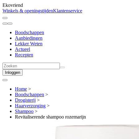
Ekovriend
Winkels & openingstijden
Klantenservice
Boodschappen
Aanbiedingen
Lekker Weten
Actueel
Recepten
Inloggen
Home
>
Boodschappen
>
Drogisterij
>
Haarverzorging
>
Shampoo
>
Revitaliserende shampoo rozemarijn