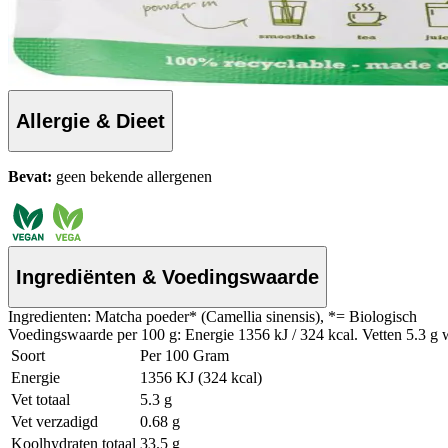
Allergie & Dieet
Bevat:
geen bekende allergenen
Ingrediënten & Voedingswaarde
Ingredienten: Matcha poeder* (Camellia sinensis), *= Biologisch
Voedingswaarde per 100 g: Energie 1356 kJ / 324 kcal. Vetten 5.3 g w
Soort
Per 100 Gram
Energie
1356 KJ (324 kcal)
Vet totaal
5.3 g
Vet verzadigd
0.68 g
Koolhydraten totaal
33.5 g