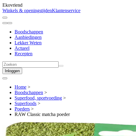
Ekovriend
Winkels & openingstijden
Klantenservice
Boodschappen
Aanbiedingen
Lekker Weten
Actueel
Recepten
Inloggen
Home
>
Boodschappen
>
Superfood, sportvoeding
>
Superfoods
>
Poeders
>
RAW Classic matcha poeder