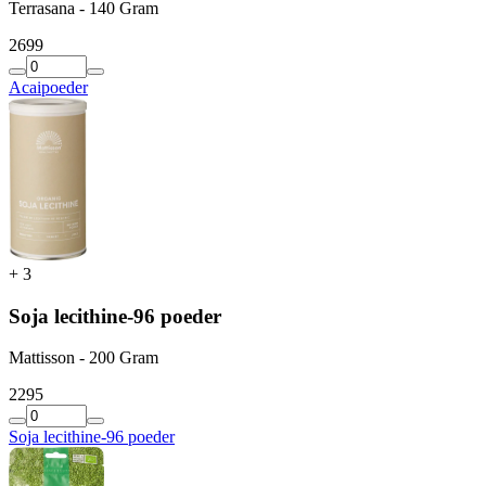
Terrasana - 140 Gram
26
99
Acaipoeder
+
3
Soja lecithine-96 poeder
Mattisson - 200 Gram
22
95
Soja lecithine-96 poeder