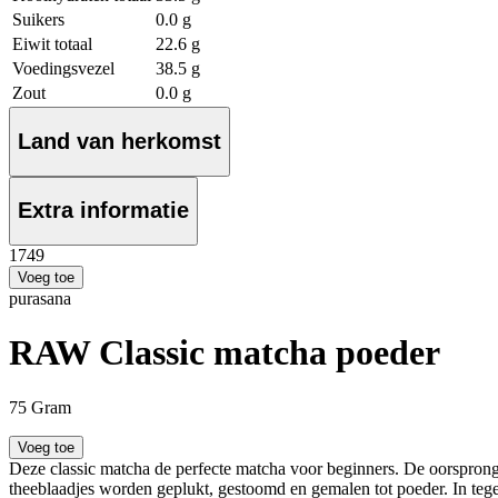
Suikers
0.0 g
Eiwit totaal
22.6 g
Voedingsvezel
38.5 g
Zout
0.0 g
Land van herkomst
Extra informatie
17
49
Voeg toe
purasana
RAW Classic matcha poeder
75 Gram
Voeg toe
Deze classic matcha de perfecte matcha voor beginners. De oorsprong 
theeblaadjes worden geplukt, gestoomd en gemalen tot poeder. In tege