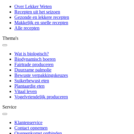
Over Lekker Weten
Recepten uit het seizoen
Gezonde en lekkere recepten
Makkelijk en snelle recepten
Alle recepten
Thema's
Wat is biologisch?
Biodynamisch boeren
Fairtrade produceren
Duurzame palmolie
Bewuste verpakkingskeuzes
Suikerbewust eten
Plantaardig eten
Vitaal leven
Vogelvriendelijk produceren
Service
Klantenservice
Contact opnemen
Overeenkomst ontbinden