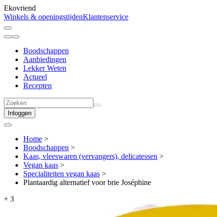
Ekovriend
Winkels & openingstijden
Klantenservice
Boodschappen
Aanbiedingen
Lekker Weten
Actueel
Recepten
Inloggen
Home
>
Boodschappen
>
Kaas, vleeswaren (vervangers), delicatessen
>
Vegan kaas
>
Specialiteiten vegan kaas
>
Plantaardig alternatief voor brie Joséphine
+
3