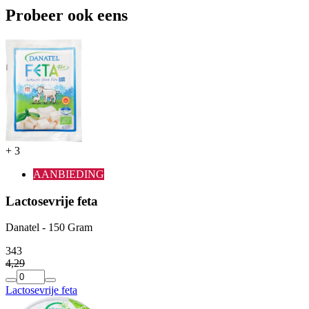
Probeer ook eens
+
3
AANBIEDING
Lactosevrije feta
Danatel - 150 Gram
3
43
4
,
29
Lactosevrije feta