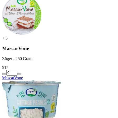
+
3
MascarVone
Züger - 250 Gram
5
15
MascarVone