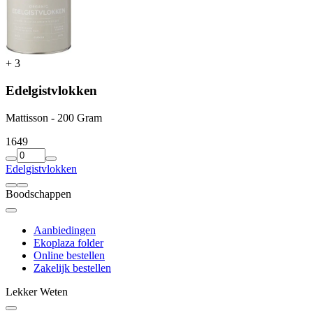
+
3
Edelgistvlokken
Mattisson - 200 Gram
16
49
Edelgistvlokken
Boodschappen
Aanbiedingen
Ekoplaza folder
Online bestellen
Zakelijk bestellen
Lekker Weten