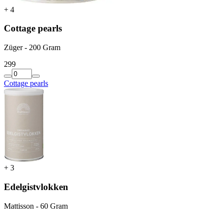
+
4
Cottage pearls
Züger - 200 Gram
2
99
Cottage pearls
+
3
Edelgistvlokken
Mattisson - 60 Gram