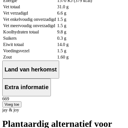
Energie
1570 KJ (379 kcal)
Vet totaal
31.0 g
Vet verzadigd
6.6 g
Vet enkelvoudig onverzadigd
1.5 g
Vet meervoudig onverzadigd
1.5 g
Koolhydraten totaal
9.8 g
Suikers
0.3 g
Eiwit totaal
14.0 g
Voedingsvezel
1.5 g
Zout
1.60 g
Land van herkomst
Extra informatie
6
69
Voeg toe
jay & joy
Plantaardig alternatief voor