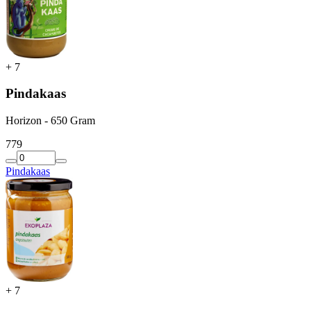
+
7
Pindakaas
Horizon - 650 Gram
7
79
Pindakaas
+
7