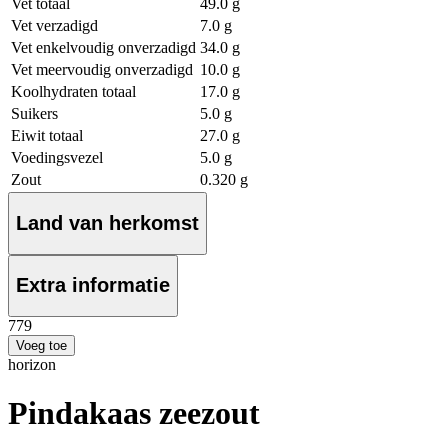
Vet totaal
49.0 g
Vet verzadigd
7.0 g
Vet enkelvoudig onverzadigd
34.0 g
Vet meervoudig onverzadigd
10.0 g
Koolhydraten totaal
17.0 g
Suikers
5.0 g
Eiwit totaal
27.0 g
Voedingsvezel
5.0 g
Zout
0.320 g
Land van herkomst
Extra informatie
7
79
Voeg toe
horizon
Pindakaas zeezout