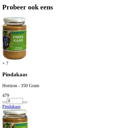
Probeer ook eens
+
7
Pindakaas
Horizon - 350 Gram
4
79
Pindakaas