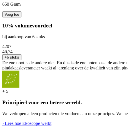
650 Gram
Voeg toe
10% volumevoordeel
bij aankoop van 6 stuks
42
07
46
,
74
+6 stuks
De ene noot is de andere niet. En dus is de ene notenpasta de andere n
pindakaasleverancier waakt al jarenlang over de kwaliteit van zijn pin
+
5
Principieel voor een betere wereld.
We verkopen alleen producten die voldoen aan onze principes. We hel
› Lees hoe Ekoscope werkt