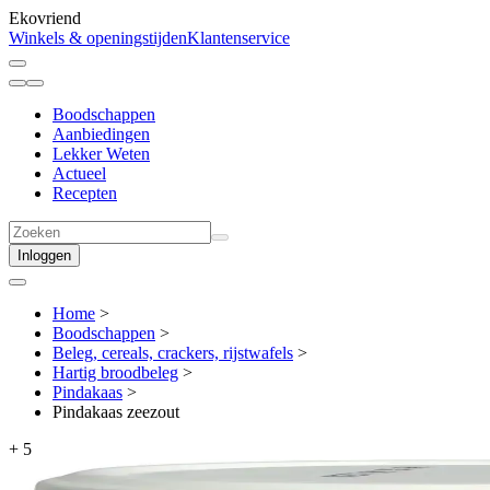
Ekovriend
Winkels & openingstijden
Klantenservice
Boodschappen
Aanbiedingen
Lekker Weten
Actueel
Recepten
Inloggen
Home
>
Boodschappen
>
Beleg, cereals, crackers, rijstwafels
>
Hartig broodbeleg
>
Pindakaas
>
Pindakaas zeezout
+
5