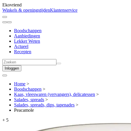
Ekovriend
Winkels & openingstijden
Klantenservice
Boodschappen
Aanbiedingen
Lekker Weten
Actueel
Recepten
Inloggen
Home
>
Boodschappen
>
Kaas, vleeswaren (vervangers), delicatessen
>
Salades, spreads
>
Salades, spreads, dips, tapenades
>
Peacamole
+
5