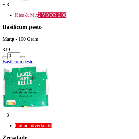
+
3
Kies & Mix
2 VOOR 6,00
Basilicum pesto
Marqt - 100 Gram
3
19
Basilicum pesto
+
3
Online uitverkocht
Zeesalade