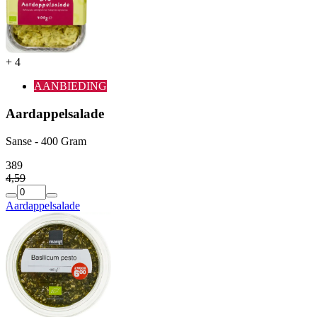
+
4
AANBIEDING
Aardappelsalade
Sanse - 400 Gram
3
89
4
,
59
Aardappelsalade