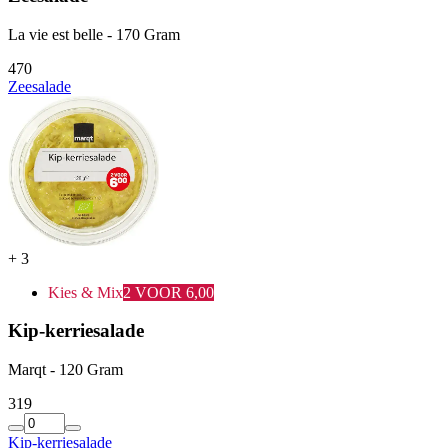
La vie est belle - 170 Gram
4
70
Zeesalade
+
3
Kies & Mix
2 VOOR 6,00
Kip-kerriesalade
Marqt - 120 Gram
3
19
Kip-kerriesalade