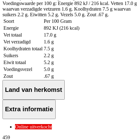
Voedingswaarde per 100 g: Energie 892 kJ / 216 kcal. Vetten 17.0 g
waarvan verzadigde vetzuren 1.6 g. Koolhydraten 7.5 g waarvan
suikers 2.2 g. Eiwitten 5.2 g. Vezels 5.0 g. Zout .67 g.
Soort
Per 100 Gram
Energie
892 KJ (216 kcal)
Vet totaal
17.0 g
Vet verzadigd
1.6 g
Koolhydraten totaal
7.5 g
Suikers
2.2 g
Eiwit totaal
5.2 g
Voedingsvezel
5.0 g
Zout
.67 g
Land van herkomst
Extra informatie
Online uitverkocht
4
59