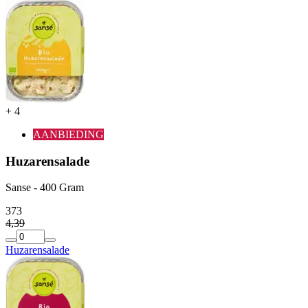
+
4
AANBIEDING
Huzarensalade
Sanse - 400 Gram
3
73
4
,
39
Huzarensalade