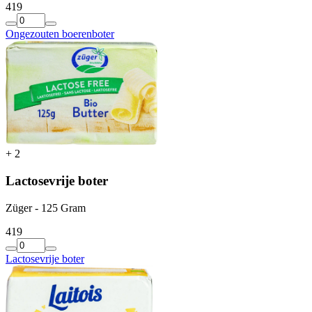
4
19
Ongezouten boerenboter
+
2
Lactosevrije boter
Züger - 125 Gram
4
19
Lactosevrije boter