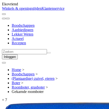
Ekovriend
Winkels & openingstijden
Klantenservice
Boodschappen
Aanbiedingen
Lekker Weten
Actueel
Recepten
Inloggen
Home
>
Boodschappen
>
(Plantaardige) zuivel, eieren
>
Boter
>
Roomboter, grasboter
>
Gekarnde roomboter
+
7