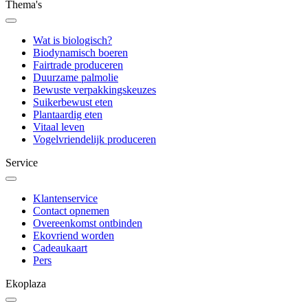
Thema's
Wat is biologisch?
Biodynamisch boeren
Fairtrade produceren
Duurzame palmolie
Bewuste verpakkingskeuzes
Suikerbewust eten
Plantaardig eten
Vitaal leven
Vogelvriendelijk produceren
Service
Klantenservice
Contact opnemen
Overeenkomst ontbinden
Ekovriend worden
Cadeaukaart
Pers
Ekoplaza