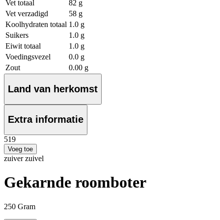
Vet totaal
82 g
Vet verzadigd
58 g
Koolhydraten totaal
1.0 g
Suikers
1.0 g
Eiwit totaal
1.0 g
Voedingsvezel
0.0 g
Zout
0.00 g
Land van herkomst
Extra informatie
5
19
Voeg toe
zuiver zuivel
Gekarnde roomboter
250 Gram