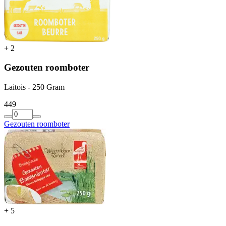
+
2
Gezouten roomboter
Laitois - 250 Gram
4
49
Gezouten roomboter
+
5