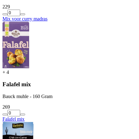
2
29
Mix voor curry madras
+
4
Falafel mix
Bauck muhle - 160 Gram
2
69
Falafel mix