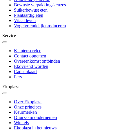
Bewuste verpakkingskeuzes
Suikerbewust eten
Plantaardig eten
Vitaal leven
Vogelvriendelijk produceren
Service
Klantenservice
Contact opnemen
Overeenkomst ontbinden
Ekovriend worden
Cadeaukaart
Pers
Ekoplaza
Over Ekoplaza
Onze principes
Keurmerken
Duurzaam ondernemen
Winkels
Ekoplaza in het nieuws