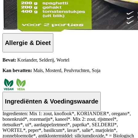
Allergie & Dieet
Bevat:
Koriander, Selderij, Wortel
Kan bevatten:
Maïs, Mosterd, Peulvruchten, Soja
Ingrediënten & Voedingswaarde
Ingredienten: Mix 1: zout, knoflook*, KORIANDER*, oregano*,
bonenkruid*, rozemarijn*, kaneel*. Mix 2: zout, rijstmeel*,
rietsuiker*, ui*, aardappelzetmeel*, paprika*, SELDERIJ*,
WORTEL*, peper*, basilicum*, lavas*, salie*, marjolein*,
zonnebloemolie*, antiklontermiddel: siliciumdioxide,* = Biologisch