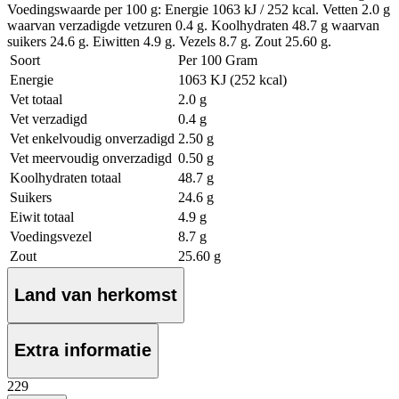
Voedingswaarde per 100 g: Energie 1063 kJ / 252 kcal. Vetten 2.0 g
waarvan verzadigde vetzuren 0.4 g. Koolhydraten 48.7 g waarvan
suikers 24.6 g. Eiwitten 4.9 g. Vezels 8.7 g. Zout 25.60 g.
Soort
Per 100 Gram
Energie
1063 KJ (252 kcal)
Vet totaal
2.0 g
Vet verzadigd
0.4 g
Vet enkelvoudig onverzadigd
2.50 g
Vet meervoudig onverzadigd
0.50 g
Koolhydraten totaal
48.7 g
Suikers
24.6 g
Eiwit totaal
4.9 g
Voedingsvezel
8.7 g
Zout
25.60 g
Land van herkomst
Extra informatie
2
29