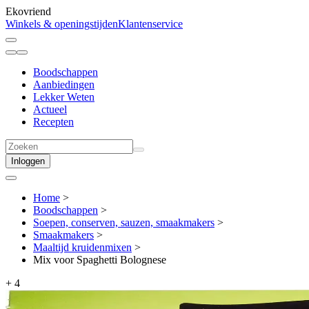
Ekovriend
Winkels & openingstijden
Klantenservice
Boodschappen
Aanbiedingen
Lekker Weten
Actueel
Recepten
Inloggen
Home
>
Boodschappen
>
Soepen, conserven, sauzen, smaakmakers
>
Smaakmakers
>
Maaltijd kruidenmixen
>
Mix voor Spaghetti Bolognese
+
4