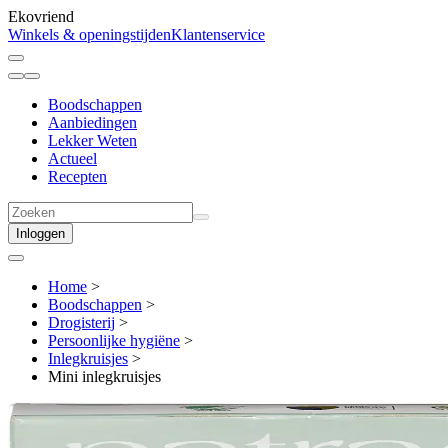
Ekovriend
Winkels & openingstijden
Klantenservice
Boodschappen
Aanbiedingen
Lekker Weten
Actueel
Recepten
Inloggen
Home
>
Boodschappen
>
Drogisterij
>
Persoonlijke hygiëne
>
Inlegkruisjes
>
Mini inlegkruisjes