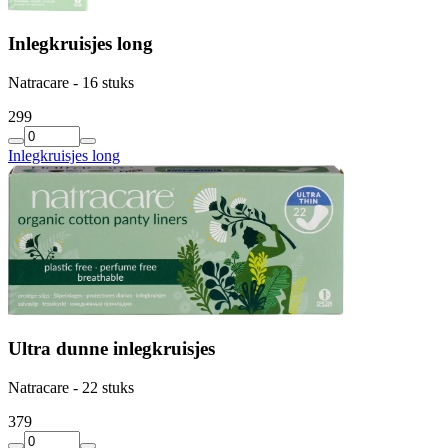
Inlegkruisjes long
Natracare - 16 stuks
2
99
Inlegkruisjes long
Ultra dunne inlegkruisjes
Natracare - 22 stuks
3
79