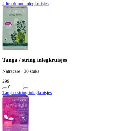
Ultra dunne inlegkruisjes
Tanga / string inlegkruisjes
Natracare - 30 stuks
2
99
Tanga / string inlegkruisjes