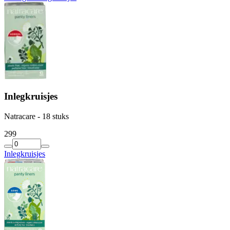
Inlegkruisjes
Natracare - 18 stuks
2
99
Inlegkruisjes