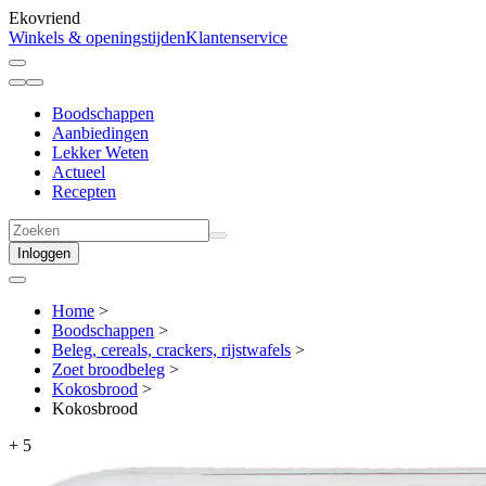
Ekovriend
Winkels & openingstijden
Klantenservice
Boodschappen
Aanbiedingen
Lekker Weten
Actueel
Recepten
Inloggen
Home
>
Boodschappen
>
Beleg, cereals, crackers, rijstwafels
>
Zoet broodbeleg
>
Kokosbrood
>
Kokosbrood
+
5