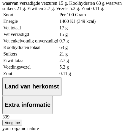
waarvan verzadigde vetzuren 15 g. Koolhydraten 63 g waarvan
suikers 21 g. Eiwitten 2.7 g. Vezels 5.2 g. Zout 0.11 g.
Soort
Per 100 Gram
Energie
1460 KJ (349 kcal)
Vet totaal
17 g
Vet verzadigd
15 g
Vet enkelvoudig onverzadigd
0.7 g
Koolhydraten totaal
63 g
Suikers
21 g
Eiwit totaal
2.7 g
Voedingsvezel
5.2 g
Zout
0.11 g
Land van herkomst
Extra informatie
3
99
Voeg toe
your organic nature