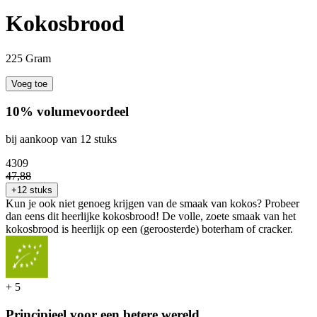
Kokosbrood
225 Gram
Voeg toe
10% volumevoordeel
bij aankoop van 12 stuks
43
09
47
,
88
+12 stuks
Kun je ook niet genoeg krijgen van de smaak van kokos? Probeer
dan eens dit heerlijke kokosbrood! De volle, zoete smaak van het
kokosbrood is heerlijk op een (geroosterde) boterham of cracker.
+
5
Principieel voor een betere wereld.