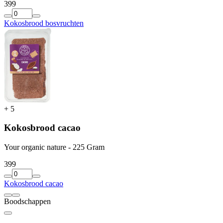
3
99
Kokosbrood bosvruchten
+
5
Kokosbrood cacao
Your organic nature - 225 Gram
3
99
Kokosbrood cacao
Boodschappen