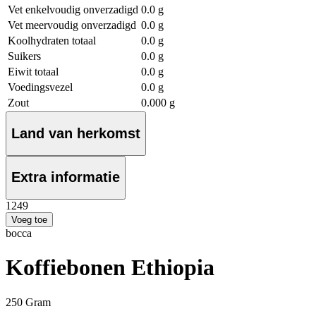
Vet enkelvoudig onverzadigd
0.0 g
Vet meervoudig onverzadigd
0.0 g
Koolhydraten totaal
0.0 g
Suikers
0.0 g
Eiwit totaal
0.0 g
Voedingsvezel
0.0 g
Zout
0.000 g
Land van herkomst
Extra informatie
12
49
Voeg toe
bocca
Koffiebonen Ethiopia
250 Gram