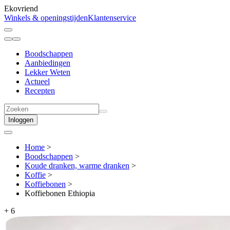
Ekovriend
Winkels & openingstijden
Klantenservice
Boodschappen
Aanbiedingen
Lekker Weten
Actueel
Recepten
Inloggen
Home
>
Boodschappen
>
Koude dranken, warme dranken
>
Koffie
>
Koffiebonen
>
Koffiebonen Ethiopia
+
6