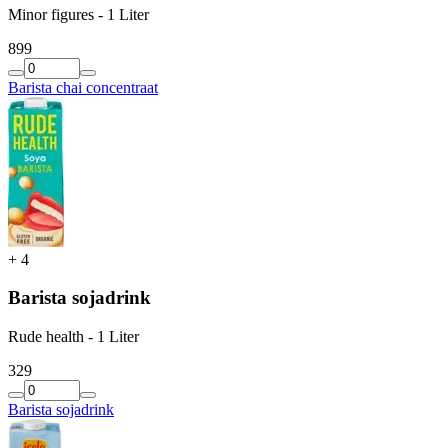
Minor figures - 1 Liter
8
99
Barista chai concentraat
+
4
Barista sojadrink
Rude health - 1 Liter
3
29
Barista sojadrink