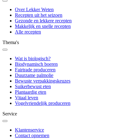
Over Lekker Weten
Recepten uit het seizoen
Gezonde en lekkere recepten
Makkelijk en snelle recepten
Alle recepten
Thema's
Wat is biologisch?
Biodynamisch boeren
Fairtrade produceren
Duurzame palmolie
Bewuste verpakkingskeuzes
Suikerbewust eten
Plantaardig eten
Vitaal leven
Vogelvriendelijk produceren
Service
Klantenservice
Contact opnemen