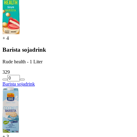
+
4
Barista sojadrink
Rude health - 1 Liter
3
29
Barista sojadrink
+
3