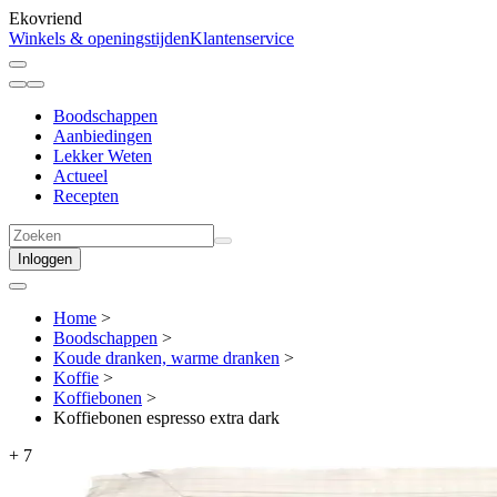
Ekovriend
Winkels & openingstijden
Klantenservice
Boodschappen
Aanbiedingen
Lekker Weten
Actueel
Recepten
Inloggen
Home
>
Boodschappen
>
Koude dranken, warme dranken
>
Koffie
>
Koffiebonen
>
Koffiebonen espresso extra dark
+
7