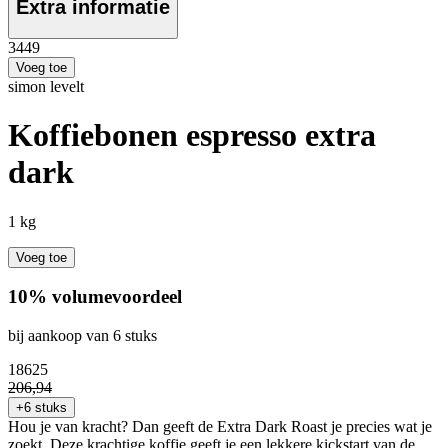
Extra informatie
34
49
Voeg toe
simon levelt
Koffiebonen espresso extra
dark
1 kg
Voeg toe
10% volumevoordeel
bij aankoop van 6 stuks
186
25
206
,
94
+6 stuks
Hou je van kracht? Dan geeft de Extra Dark Roast je precies wat je
zoekt. Deze krachtige koffie geeft je een lekkere kickstart van de